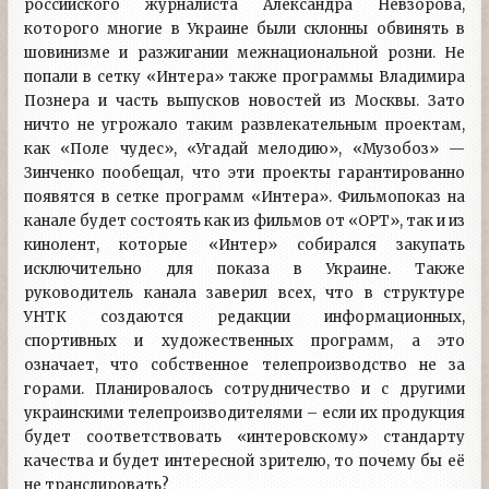
российского журналиста Александра Невзорова,
которого многие в Украине были склонны обвинять в
шовинизме и разжигании межнациональной розни. Не
попали в сетку «Интера» также программы Владимира
Познера и часть выпусков новостей из Москвы. Зато
ничто не угрожало таким развлекательным проектам,
как «Поле чудес», «Угадай мелодию», «Музобоз» —
Зинченко пообещал, что эти проекты гарантированно
появятся в сетке программ «Интера». Фильмопоказ на
канале будет состоять как из фильмов от «ОРТ», так и из
кинолент, которые «Интер» собирался закупать
исключительно для показа в Украине. Также
руководитель канала заверил всех, что в структуре
УНТК создаются редакции информационных,
спортивных и художественных программ, а это
означает, что собственное телепроизводство не за
горами. Планировалось сотрудничество и с другими
украинскими телепроизводителями – если их продукция
будет соответствовать «интеровскому» стандарту
качества и будет интересной зрителю, то почему бы её
не транслировать?