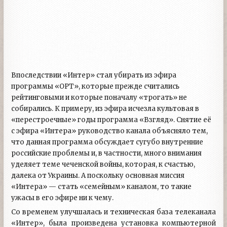
Впоследствии «Интер» стал убирать из эфира
программы «ОРТ», которые прежде считались
рейтинговыми и которые поначалу «трогать» не
собирались. К примеру, из эфира исчезла культовая в
«перестроечные» годы программа «Взгляд». Снятие её
с эфира «Интера» руководство канала объясняло тем,
что данная программа обсуждает сугубо внутренние
российские проблемы и, в частности, много внимания
уделяет теме чеченской войны, которая, к счастью,
далека от Украины. А поскольку основная миссия
«Интера» — стать «семейным» каналом, то такие
ужасы в его эфире ни к чему.
Со временем улучшалась и техническая база телеканала
«Интер», была произведена установка компьютерной