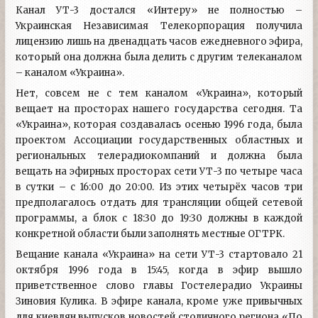
Канал УТ-3 достался «Интеру» не полностью –
Украинская Независимая Телекорпорация получила
лицензию лишь на двенадцать часов ежедневного эфира,
который она должна была делить с другим телеканалом
– каналом «Украина».
Нет, совсем не с тем каналом «Украина», который
вещает на просторах нашего государства сегодня. Та
«Украина», которая создавалась осенью 1996 года, была
проектом Ассоциации государственных областных и
региональных телерадиокомпаний и должна была
вещать на эфирных просторах сети УТ-3 по четыре часа
в сутки – с 16:00 до 20:00. Из этих четырёх часов три
предполагалось отдать для трансляции общей сетевой
программы, а блок с 18:30 до 19:30 должны в каждой
конкретной области были заполнять местные ОГТРК.
Вещание канала «Украина» на сети УТ-3 стартовало 21
октября 1996 года в 15:45, когда в эфир вышло
приветственное слово главы Гостелерадио Украины
Зиновия Кулика. В эфире канала, кроме уже привычных
для киевлян выпусков новостей столичного региона «По