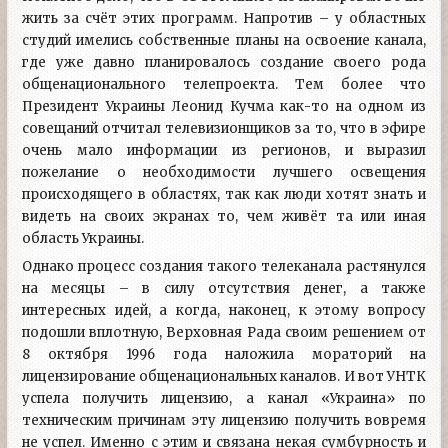
жить за счёт этих программ. Напротив – у областных
студий имелись собственные планы на освоение канала,
где уже давно планировалось создание своего рода
общенационального телепроекта. Тем более что
Президент Украины Леонид Кучма как-то на одном из
совещаний отчитал телевизионщиков за то, что в эфире
очень мало информации из регионов, и выразил
пожелание о необходимости лучшего освещения
происходящего в областях, так как люди хотят знать и
видеть на своих экранах то, чем живёт та или иная
область Украины.
Однако процесс создания такого телеканала растянулся
на месяцы – в силу отсутствия денег, а также
интересных идей, а когда, наконец, к этому вопросу
подошли вплотную, Верховная Рада своим решением от
8 октября 1996 года наложила мораторий на
лицензирование общенациональных каналов. И вот УНТК
успела получить лицензию, а канал «Украина» по
техническим причинам эту лицензию получить вовремя
не успел. Именно с этим и связана некая сумбурность и