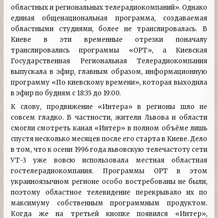
областных и региональных телерадиокомпаний». Однако
единая общенациональная программа, создаваемая
областными студиями, более не транслировалась. В
Киеве в эти временные отрезки поначалу
транслировались программы «ОРТ», а Киевская
Государственная Региональная Телерадиокомпания
выпускала в эфир, главным образом, информационную
программу «По киевскому времени», которая выходила
в эфир по будням с 18:35 до 19:00.
К слову, продвижение «Интера» в регионы шло не
совсем гладко. В частности, жители Львова и области
смогли смотреть канал «Интер» в полном объёме лишь
спустя несколько месяцев после его старта в Киеве. Дело
в том, что к осени 1996 года львовскую телечастоту сети
УТ-3 уже вовсю использовала местная областная
гостелерадиокомпания. Программы ОРТ в этом
украиноязычном регионе особо востребованы не были,
поэтому областное телевидение перекрывало их по
максимуму собственным программным продуктом.
Когда же на третьей кнопке появился «Интер»,