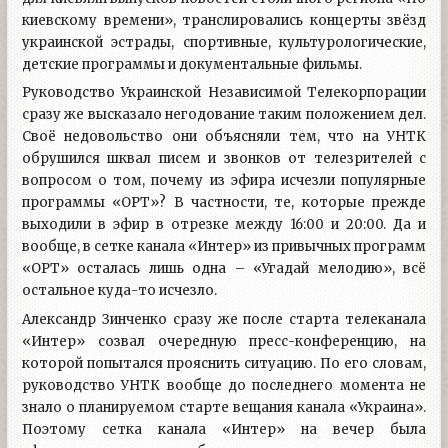
киевскому времени», транслировались концерты звёзд
украинской эстрады, спортивные, культурологические,
детские программы и документальные фильмы.
Руководство Украинской Независимой Телекорпорации
сразу же высказало негодование таким положением дел.
Своё недовольство они объясняли тем, что на УНТК
обрушился шквал писем и звонков от телезрителей с
вопросом о том, почему из эфира исчезли популярные
программы «ОРТ»? В частности, те, которые прежде
выходили в эфир в отрезке между 16:00 и 20:00. Да и
вообще, в сетке канала «Интер» из привычных программ
«ОРТ» осталась лишь одна – «Угадай мелодию», всё
остальное куда-то исчезло.
Александр Зинченко сразу же после старта телеканала
«Интер» созвал очередную пресс-конференцию, на
которой попытался прояснить ситуацию. По его словам,
руководство УНТК вообще до последнего момента не
знало о планируемом старте вещания канала «Украина».
Поэтому сетка канала «Интер» на вечер была