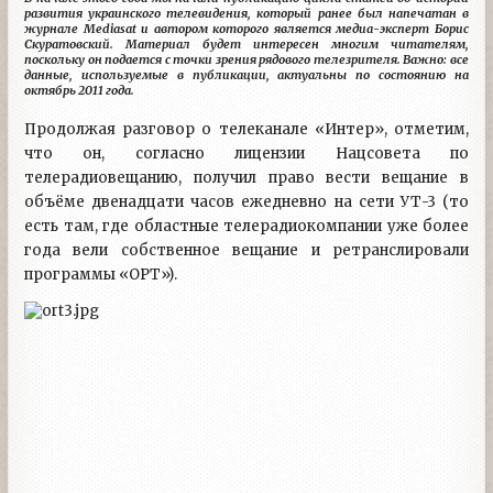
развития украинского телевидения, который ранее был напечатан в
журнале Mediasat и автором которого является медиа-эксперт Борис
Скуратовский. Материал будет интересен многим читателям,
поскольку он подается с точки зрения рядового телезрителя. Важно: все
данные, используемые в публикации, актуальны по состоянию на
октябрь 2011 года.
Продолжая разговор о телеканале «Интер», отметим,
что он, согласно лицензии Нацсовета по
телерадиовещанию, получил право вести вещание в
объёме двенадцати часов ежедневно на сети УТ-3 (то
есть там, где областные телерадиокомпании уже более
года вели собственное вещание и ретранслировали
программы «ОРТ»).