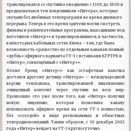
транслировался со спутника ежедневно с 13:00 до 18:00 и
предназначался тем поклонникам «Интера», которые
скучали без любимых телепрограмм во время дневного
перерыва. Теперь в это время зрители могли смотреть
фильмы и развлекательные программы, выходившие под
логотипом «Интер+» и транслировавшиеся, в частности,
в некоторых кабельных сетях Киева – там, где была
возможность «развести» по отдельным каналам полный
«дубль» эфирного варианта УТ-3 с вставками КГРТРК и
«Интер», совмещённый с «Интер+».
Позже бренд «Интер+» как эстафетная палочка
достался другому детищу «Интера» — международной
версии телеканала, транслировавшей лицензионно
очищенный контент через спутник на весь мир.
Произошло это уже после того, как «Интер» получил
новую лицензию, которая позволила каналу
использовать эфирное время на сети УТ-3 полностью,
без «соседей» в виде региональных и областных
телерадиокомпаний. Таким образом, с 30 декабря 2002
года «Интер» вещает на УТ-3 круглосуточно.