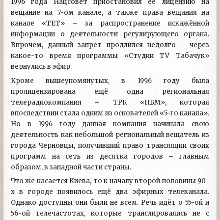
1996 года Нацсовет приостановил её лицензию на
вещание на 7-ом канале, а также права вещания на
канале «ТЕТ» – за распространение искажённой
информации о деятельности регулирующего органа.
Впрочем, данный запрет продлился недолго – через
какое-то время программы «Студии TV Табачук»
вернулись в эфир.
Кроме вышеупомянутых, в 1996 году была
пролицензирована ещё одна региональная
телерадиокомпания – ТРК «НБМ», которая
впоследствии стала одним из основателей «5-го канала».
Но в 1996 году данная компания начинала свою
деятельность как небольшой региональный вещатель из
города Черновцы, получивший право трансляции своих
программ на сеть из десятка городов – главным
образом, в западной части страны.
Что же касается Киева, то к началу второй половины 90-
х в городе появилось ещё два эфирных телеканала.
Однако доступны они были не всем. Речь идёт о 55-ой и
56-ой телечастотах, которые транслировались не с