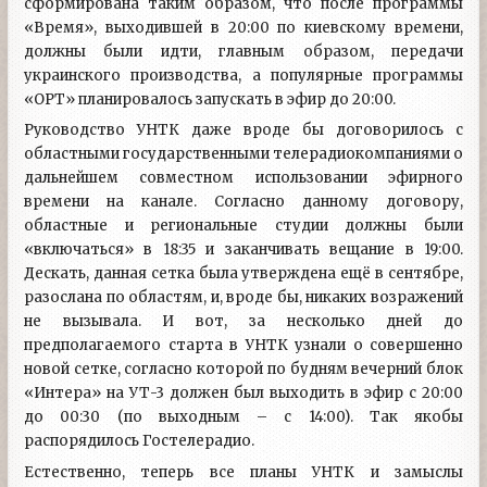
сформирована таким образом, что после программы
«Время», выходившей в 20:00 по киевскому времени,
должны были идти, главным образом, передачи
украинского производства, а популярные программы
«ОРТ» планировалось запускать в эфир до 20:00.
Руководство УНТК даже вроде бы договорилось с
областными государственными телерадиокомпаниями о
дальнейшем совместном использовании эфирного
времени на канале. Согласно данному договору,
областные и региональные студии должны были
«включаться» в 18:35 и заканчивать вещание в 19:00.
Дескать, данная сетка была утверждена ещё в сентябре,
разослана по областям, и, вроде бы, никаких возражений
не вызывала. И вот, за несколько дней до
предполагаемого старта в УНТК узнали о совершенно
новой сетке, согласно которой по будням вечерний блок
«Интера» на УТ-3 должен был выходить в эфир с 20:00
до 00:30 (по выходным – с 14:00). Так якобы
распорядилось Гостелерадио.
Естественно, теперь все планы УНТК и замыслы