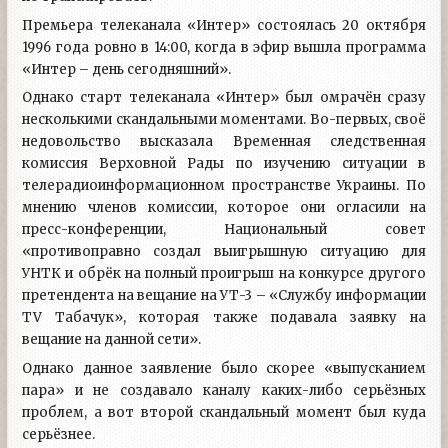
Премьера телеканала «Интер» состоялась 20 октября
1996 года ровно в 14:00, когда в эфир вышла программа
«Интер – день сегодняшний».
Однако старт телеканала «Интер» был омрачён сразу
несколькими скандальными моментами. Во-первых, своё
недовольство высказала Временная следственная
комиссия Верховной Рады по изучению ситуации в
телерадиоинформационном пространстве Украины. По
мнению членов комиссии, которое они огласили на
пресс-конференции, Национальный совет
«противоправно создал выигрышную ситуацию для
УНТК и обрёк на полный проигрыш на конкурсе другого
претендента на вещание на УТ-3 – «Службу информации
TV Табачук», которая также подавала заявку на
вещание на данной сети».
Однако данное заявление было скорее «выпусканием
пара» и не создавало каналу каких-либо серьёзных
проблем, а вот второй скандальный момент был куда
серьёзнее.