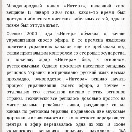
Международный канал «Интер+», начавший своё
вещание 13 января 2003 года, какое-то время был
доступен абонентам киевских кабельных сетей, однако
позже был оттуда изъят.
Осенью 2000 года «Интер» объявил о начале
украинизации своего эфира. В те времена языковая
политика украинских каналов ещё не пребывала под
таким пристальным контролем со стороны государства,
и поначалу эфир «Интера» был, в основном,
русскоязычным. Однако, поскольку население западных
регионов Украины воспринимало русский язык весьма
прохладно, руководство «Интера» решило начать
процесс украинизации своего эфира, а точнее –
отдельных его сегментов именно с этих регионов
страны. Технически всё решалось довольно просто: на
магистральные релейные линии, раздающие сигнал
канала по регионам Украины, подавалось две звуковые
дорожки, и в зависимости от конкретного передающего
центра в эфир передавалась одна из них. В «зоне
украинского вещания» поначалу находилось 148