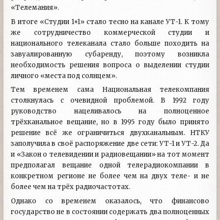
«Телемания».
В итоге «Студии 1+1» стало тесно на канале УТ-1. К тому
же сотрудничество коммерческой студии и
национального телеканала стало больше походить на
завуалированную субаренду, поэтому возникла
необходимость решения вопроса о выделении студии
личного «места под солнцем».
Тем временем сама Национальная телекомпания
столкнулась с очевидной проблемой. В 1992 году
руководство нацеливалось на полноценное
трёхканальное вещание, но в 1995 году было принято
решение всё же ограничиться двухканальным. НТКУ
заполучила в своё распоряжение две сети: УТ-1 и УТ-2. Да
и «Закон о телевидении и радиовещании» на тот момент
предполагал вещание одной телерадиокомпании в
конкретном регионе не более чем на двух теле- и не
более чем на трёх радиочастотах.
Однако со временем оказалось, что финансово
государство не в состоянии содержать два полноценных