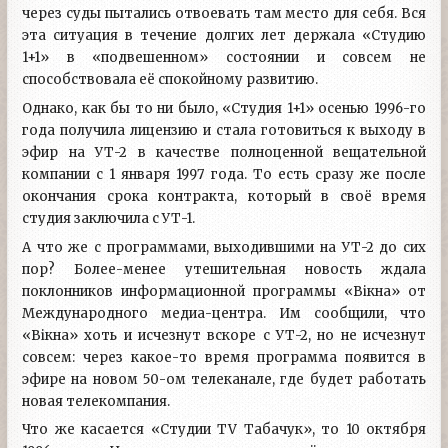
через суды пытались отвоевать там место для себя. Вся
эта ситуация в течение долгих лет держала «Студию
1+1» в «подвешенном» состоянии и совсем не
способствовала её спокойному развитию.
Однако, как бы то ни было, «Студия 1+1» осенью 1996-го
года получила лицензию и стала готовиться к выходу в
эфир на УТ-2 в качестве полноценной вещательной
компании с 1 января 1997 года. То есть сразу же после
окончания срока контракта, который в своё время
студия заключила с УТ-1.
А что же с программами, выходившими на УТ-2 до сих
пор? Более-менее утешительная новость ждала
поклонников информационной программы «Вікна» от
Международного медиа-центра. Им сообщили, что
«Вікна» хоть и исчезнут вскоре с УТ-2, но не исчезнут
совсем: через какое-то время программа появится в
эфире на новом 50-ом телеканале, где будет работать
новая телекомпания.
Что же касается «Студии TV Табачук», то 10 октября