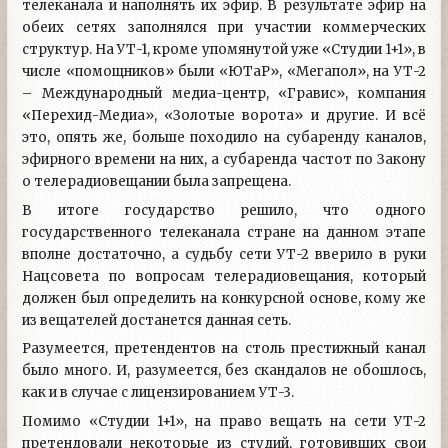
телеканала и наполнять их эфир. В результате эфир на
обеих сетях заполнялся при участии коммерческих
структур. На УТ-1, кроме упомянутой уже «Студии 1+1», в
числе «помощников» были «ЮТаР», «Мегапол», на УТ-2
– Международный медиа-центр, «Гравис», компания
«Перехид-Медиа», «Золотые ворота» и другие. И всё
это, опять же, больше походило на субаренду каналов,
эфирного времени на них, а субаренда частот по Закону
о телерадиовещании была запрещена.
В итоге государство решило, что одного
государственного телеканала стране на данном этапе
вполне достаточно, а судьбу сети УТ-2 вверило в руки
Нацсовета по вопросам телерадиовещания, который
должен был определить на конкурсной основе, кому же
из вещателей достанется данная сеть.
Разумеется, претендентов на столь престижный канал
было много. И, разумеется, без скандалов не обошлось,
как и в случае с лицензированием УТ-3.
Помимо «Студии 1+1», на право вещать на сети УТ-2
претендовали некоторые из студий, готовивших свои