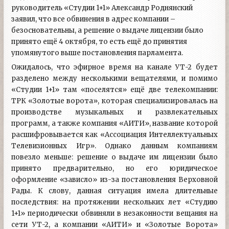
руководитель «Студии 1+1» Александр Роднянский
заявил, что все обвинения в адрес компании –
безосновательны, а решение о выдаче лицензии было
принято ещё 4 октября, то есть ещё до принятия
упомянутого выше постановления парламента.
Ожидалось, что эфирное время на канале УТ-2 будет
разделено между несколькими вещателями, и помимо
«Студии 1+1» там «поселятся» ещё две телекомпании:
ТРК «Золотые ворота», которая специализировалась на
производстве музыкальных и развлекательных
программ, а также компания «АИТИ», название которой
расшифровывается как «Ассоциация Интеллектуальных
Телевизионных Игр». Однако данным компаниям
повезло меньше: решение о выдаче им лицензии было
принято предварительно, но его юридическое
оформление «зависло» из-за постановления Верховной
Рады. К слову, данная ситуация имела длительные
последствия: на протяжении нескольких лет «Студию
1+1» периодически обвиняли в незаконности вещания на
сети УТ-2, а компании «АИТИ» и «Золотые Ворота»