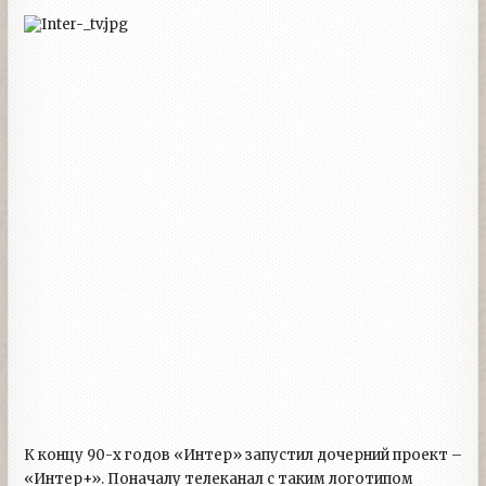
К концу 90-х годов «Интер» запустил дочерний проект –
«Интер+». Поначалу телеканал с таким логотипом