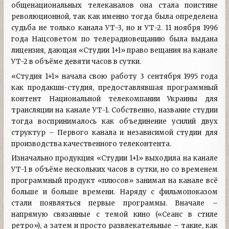
общенациональных телеканалов она стала поистине
революционной, так как именно тогда была определена
судьба не только канала УТ-3, но и УТ-2. 11 ноября 1996
года Нацсоветом по телерадиовещанию была выдана
лицензия, дающая «Студии 1+1» право вещания на канале
УТ-2 в объёме девяти часов в сутки.
«Студия 1+1» начала свою работу 3 сентября 1995 года
как продакшн-студия, предоставлявшая программный
контент Национальной телекомпании Украины для
трансляции на канале УТ-1. Собственно, название студии
тогда воспринималось как объединение усилий двух
структур – Первого канала и независимой студии для
производства качественного телеконтента.
Изначально продукция «Студии 1+1» выходила на канале
УТ-1 в объёме нескольких часов в сутки, но со временем
программный продукт «плюсов» занимал на канале всё
больше и больше времени. Наряду с фильмопоказом
стали появляться первые программы. Вначале –
напрямую связанные с темой кино («Сеанс в стиле
ретро»), а затем и просто развлекательные – такие, как