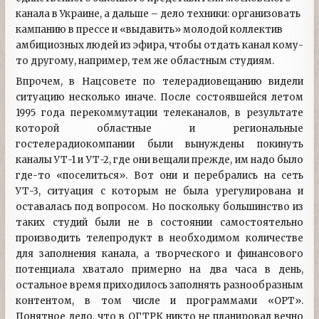
канала в Украине, а дальше – дело техники: организовать
кампанию в прессе и «выдавить» молодой коллектив
амбициозных людей из эфира, чтобы отдать канал кому-
то другому, например, тем же областным студиям.
Впрочем, в Нацсовете по телерадиовещанию видели
ситуацию несколько иначе. После состоявшейся летом
1995 года перекоммутации телеканалов, в результате
которой областные и региональные
гостелерадиокомпании были вынуждены покинуть
каналы УТ-1 и УТ-2, где они вещали прежде, им надо было
где-то «поселиться». Вот они и перебрались на сеть
УТ-3, ситуация с которым не была урегулирована и
оставалась под вопросом. Но поскольку большинство из
таких студий были не в состоянии самостоятельно
производить телепродукт в необходимом количестве
для заполнения канала, а творческого и финансового
потенциала хватало примерно на два часа в день,
остальное время приходилось заполнять разнообразным
контентом, в том числе и программами «ОРТ».
Понятное дело, что в ОГТРК никто не планировал вечно