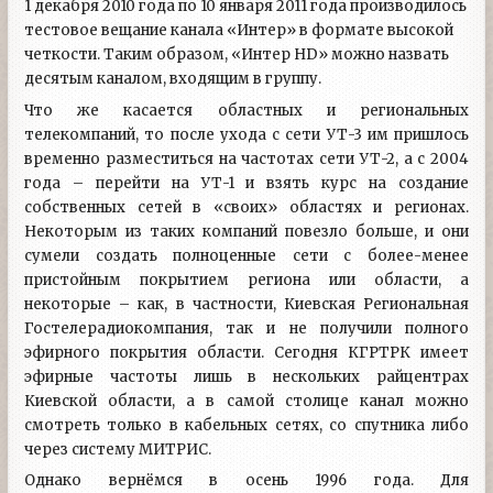
1 декабря 2010 года по 10 января 2011 года производилось
тестовое вещание канала «Интер» в формате высокой
четкости. Таким образом, «Интер HD» можно назвать
десятым каналом, входящим в группу.
Что же касается областных и региональных
телекомпаний, то после ухода с сети УТ-3 им пришлось
временно разместиться на частотах сети УТ-2, а с 2004
года – перейти на УТ-1 и взять курс на создание
собственных сетей в «своих» областях и регионах.
Некоторым из таких компаний повезло больше, и они
сумели создать полноценные сети с более-менее
пристойным покрытием региона или области, а
некоторые – как, в частности, Киевская Региональная
Гостелерадиокомпания, так и не получили полного
эфирного покрытия области. Сегодня КГРТРК имеет
эфирные частоты лишь в нескольких райцентрах
Киевской области, а в самой столице канал можно
смотреть только в кабельных сетях, со спутника либо
через систему МИТРИС.
Однако вернёмся в осень 1996 года. Для