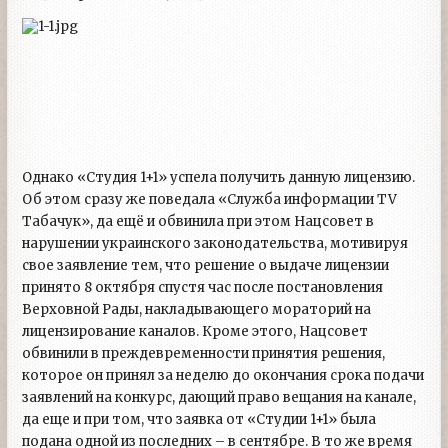
Однако «Студия 1+1» успела получить данную лицензию.
Об этом сразу же поведала «Служба информации TV
Табачук», да ещё и обвинила при этом Нацсовет в
нарушении украинского законодательства, мотивируя
свое заявление тем, что решение о выдаче лицензии
принято 8 октября спустя час после постановления
Верховной Рады, накладывающего мораторий на
лицензирование каналов. Кроме этого, Нацсовет
обвинили в преждевременности принятия решения,
которое он принял за неделю до окончания срока подачи
заявлений на конкурс, дающий право вещания на канале,
да еще и при том, что заявка от «Студии 1+1» была
подана одной из последних – в сентябре. В то же время