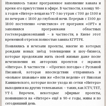
Изменялось также программное наполнение канала и
время его присутствия в эфире. В частности, к концу 90-
х годов «Интер» вещал на УТ-3 по утрам с 7:00 до 13:00 и
по вечерам с 18:00 до глубокой ночи. Перерыв с 13:00 до
18:00 постепенно «очистился» от программ «ОРТ» и
заполнялся программами областных
гостелерадиокомпаний – в частности, в Киеве этот
временной отрезок полностью заняла КГРТРК.
Появлялись и исчезали проекты, многие из которых
рождали новых звёзд телевидения и шоу-бизнеса,
которые продолжали жить своей жизнью даже после
исчезновения их авторских проектов с экранов
«Интера». В частности – «Прогноз погоды» с Русланой
Писанкой, которая впоследствии отправилась в
«вольное плаванье» или же «Вести недели» от Николая
Канишевского, которые после ухода из сетки «Интера»
выходили и на других телеканалах – таких, как ICTV, ТЕТ,
УТ-1. Впрочем, некоторые эфирные проекты,
появившиеся на «Интере» ещё в 90-е годы, живы и по
сегодняшний день.