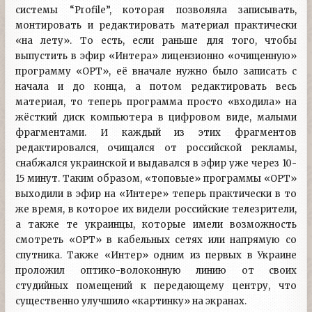
системы “Profile”, которая позволяла записывать,
монтировать и редактировать материал практически
«на лету». То есть, если раньше для того, чтобы
выпустить в эфир «Интера» лицензионно «очищенную»
программу «ОРТ», её вначале нужно было записать с
начала и до конца, а потом редактировать весь
материал, то теперь программа просто «входила» на
жёсткий диск компьютера в цифровом виде, малыми
фрагментами. И каждый из этих фрагментов
редактировался, очищался от российской рекламы,
снабжался украинской и выдавался в эфир уже через 10-
15 минут. Таким образом, «топовые» программы «ОРТ»
выходили в эфир на «Интере» теперь практически в то
же время, в которое их видели российские телезрители,
а также те украинцы, которые имели возможность
смотреть «ОРТ» в кабельных сетях или напрямую со
спутника. Также «Интер» одним из первых в Украине
проложил оптико-волоконную линию от своих
студийных помещений к передающему центру, что
существенно улучшило «картинку» на экранах.