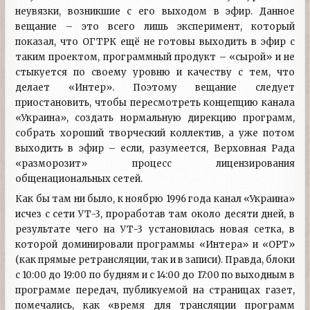
неувязки, возникшие с его выходом в эфир. Данное
вещание – это всего лишь эксперимент, который
показал, что ОГТРК ещё не готовы выходить в эфир с
таким проектом, программный продукт – «сырой» и не
стыкуется по своему уровню и качеству с тем, что
делает «Интер». Поэтому вещание следует
приостановить, чтобы пересмотреть концепцию канала
«Украина», создать нормальную дирекцию программ,
собрать хороший творческий коллектив, а уже потом
выходить в эфир – если, разумеется, Верховная Рада
«разморозит» процесс лицензирования
общенациональных сетей.
Как бы там ни было, к ноябрю 1996 года канал «Украина»
исчез с сети УТ-3, проработав там около десяти дней, в
результате чего на УТ-3 установилась новая сетка, в
которой доминировали программы «Интера» и «ОРТ»
(как прямые ретрансляции, так и в записи). Правда, блоки
с 10:00 до 19:00 по будням и с 14:00 до 17:00 по выходным в
программе передач, публикуемой на страницах газет,
помечались, как «время для трансляции программ