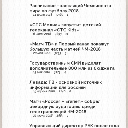
Расписание трансляций Чемпионата
мира по футболу 2018
14 июня 2018
5360
1
«СТС Медиа» запустит детский
телеканал «СТС Kids»
6 июня 2018
4693
11
«Матч ТВ» и Первый канал покажут
большую часть матчей ЧМ-2018
20 мая 2018
3233
3
Государственным СМИ выделят
дополнительные 800 млн из бюджета
15 мая 2018
3173
4
Левада: ТВ - основной источник
информации для россиян
19 апреля 2018
2140
0
Матч «Россия – Египет» собрал
рекордную аудиторию среди
телетрансляций ЧМ-2018
22 июня 2018
2885
1
Управляющий директор РБК после года