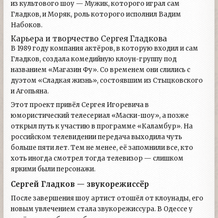
из культового шоу — Мужик, которого играл сам
Гладков, и Моряк, роль которого исполнил Вадим
Набоков.
Карьера и творчество Сергея Гладкова
В 1989 году компания актёров, в которую входил и сам
Гладков, создала комедийную клоун-группу под
названием «Магазин Фу». Со временем они слились с
дуэтом «Сладкая жизнь», состоявшим из Стыцковского
и Агопьяна.
Этот проект привёл Сергея Игоревича в
юмористический телесериал «Маски-шоу», а позже
открыл путь к участию в программе «Каламбур». На
российском телевидении передача выходила чуть
больше пяти лет. Тем не менее, её запомнили все, кто
хоть иногда смотрел тогда телевизор — слишком
яркими были персонажи.
Сергей Гладков — звукорежиссёр
После завершения шоу артист отошёл от клоунады, его
новым увлечением стала звукорежиссура. В Одессе у