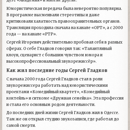
дуэт «Академия» и многие другие.
Юмористическая передача была невероятно популярна.
В программе высмеивали стереотипы и даже
критиковали халатность правоохранительных органов.
Трансляция проходила сначала на канале «ОРТ», а с 2000
года — на канале «РТР».
Сергей Игоревич действительно пробовал себя в разных
сферах. О себе Гладков говорил так: «Талантливый
клоун, сценарист с большим чувством юмора и
высокопрофессиональный звукорежиссёр».
Как жил последние годы Сергей Гладков
С начала 2000 года Сергей Гладков стал в роли
звукорежиссера работать над юмористическими
проектами «Комедийный квартет», «Комедийный
коктейль» и ситкоме «Дружная семейка». Эта профессия
и стала его основным родом деятельности.
До последних дней жизни Сергей Гладков жил в Одессе.
Там же он открыл студию звукозаписи, где работал до
самой смерти.