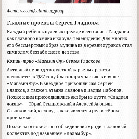
Фото: vk.com/calambur_group
Главные проекты Сергея Гладкова
Каждый ребёнок нулевых прежде всего знает Гладкова
как главного комика и клоуна телевидения. Для многих
его бессмертный образ Мужика из Деревни дураков стал
символом беззаботного детства.
Комик-трио «Магазин Фу» Сергея Гладкова
Активный период творческой карьеры артиста
начинается в 1987 году благодаря участию в группе
«Магазин Фу». В звёздное три вошли сам Сергей
Гладков, а также Татьяна Иванова и Вадим Набоков.
Позже к ним присоединились актёры из дуэта «Сладкая
жизнь» — Юрий Стыцковский и Алексей Агопьян.
Стыцковский, к слову, также являлся и режиссёром
программы.
Позже на основе этого объединения «родится» новый
коллектив под названием «Каламбур».