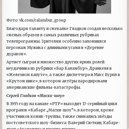
Фото: vk.com/calambur_group
Благодаря таланту и смекалке Гладков создал несколько
смелых образов в самых различных рубриках
телепрограммы. Зрителям особенно запомнился
персонаж Мужика с длинными усами в «Деревне
дураков».
Артист сыграл и множество других ярких ролей:
неудачника из рубрики «Бар Каламбур», Дранкеля в
«Железном капуте», а также диспетчера и Мисс Бурпл в
«Крутом пике», в котором актёры пародировали
американские фильмы-катастрофы.
Сергей Гладков «Маски-шоу»
В 1995 году на канале «РТР» выходит 17-серийный цикл
программ «Кабаре „Маски-шоу“», в котором, кроме
участников комик-труппы, также снимались звёзды
постсоветского шоу-бизнеса: Валерий Сюткин, Кабаре-