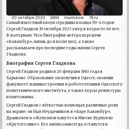
20 октября 2023
3866
murmeow
78.ru
Самый известный клоун середины и конца 90-х годов
Сергей Гладков 19 октября 2023 умер в возрасте 60 лет.
В материале 78.ru биография актера передачи
«Каламбур», жизнь до и после шоу, а также
рассказываем про последние годы жизни Сергея
Гладкова.
Биография Сергея Гладкова
Сергей Гладков родился 20 февраля 1963 года в
Харькове. Образование он получил в Одессе, окончив
факультет машиностроения и робототехники Одесского
политехнического института, а также курсы режиссуры
и пантомимы.
Сергей Гладков с лёгкостью воплощал различные роли
на экране: он был Неудачником в «Баре Каламбур»,
Дранкелем в «Железном капуте» и Миссис Бурпул из
«Крутого пике». Его амплуа навсегда останутся в