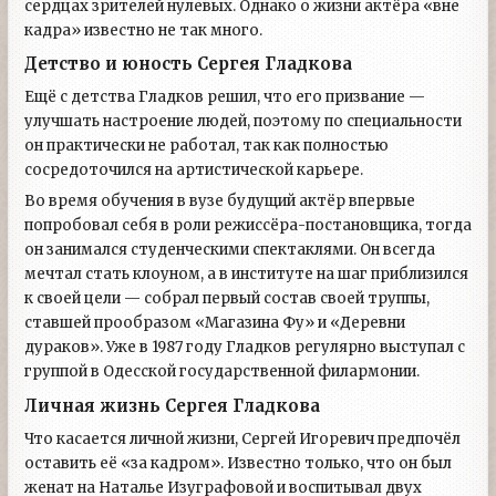
сердцах зрителей нулевых. Однако о жизни актёра «вне
кадра» известно не так много.
Детство и юность Сергея Гладкова
Ещё с детства Гладков решил, что его призвание —
улучшать настроение людей, поэтому по специальности
он практически не работал, так как полностью
сосредоточился на артистической карьере.
Во время обучения в вузе будущий актёр впервые
попробовал себя в роли режиссёра-постановщика, тогда
он занимался студенческими спектаклями. Он всегда
мечтал стать клоуном, а в институте на шаг приблизился
к своей цели — собрал первый состав своей труппы,
ставшей прообразом «Магазина Фу» и «Деревни
дураков». Уже в 1987 году Гладков регулярно выступал с
группой в Одесской государственной филармонии.
Личная жизнь Сергея Гладкова
Что касается личной жизни, Сергей Игоревич предпочёл
оставить её «за кадром». Известно только, что он был
женат на Наталье Изуграфовой и воспитывал двух