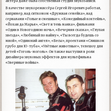
актёра даже была собственная студия звукозаписи.
В качестве звукорежиссёра Сергей Игоревич работал,
например, над ситкомом «Дружная семейка», над
сериалами «Голые и смешные», «Комедийный коктейль»,
«Йохан да Марья», «Свет и тень маяка», фильмами
«Один в Новогоднюю ночь», «Вечерняя сказка», «Глупая
звезда», «Любимый по найму», «Ты всегда будешь со
мной», «Одинокий ангел», «Бесы», проектами «Слишком
грубо для Ю-туба», «Улётные животные», телешоу для
детей «Гоголь-моголь». Он также выступил в роли
дизайнера звуковых эффектов для мультфильма
«Звериные войны».