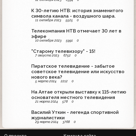
К 30-летию НТВ: история знаменитого
символа канала - воздушного шара.
11 октября 2023
5525
0
Телекомпания НТВ отмечает 30 лет в
эфире
10 октября 2023
5991
0
"Старому телевизору" - 15!
7 августа 2023
6752
0
Пиратское телевидение - забытое
советское телевидение или искусство
нового века?
5 марта 2024
2212
0
На Алтае открыли выставку к 115-летию
основателя местного телевидения
21 марта 2024
578
0
Василий Уткин - легенда спортивной
журналистики
29 марта 2024
3768
0
О проекте
Команда сайта