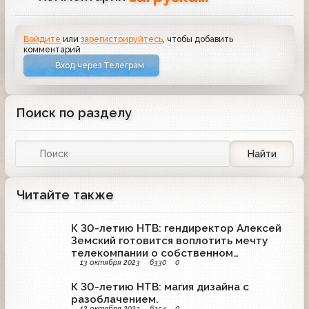
Войдите
или
зарегистрируйтесь
, чтобы добавить
комментарий
Вход через Телеграм
Поиск по разделу
Найти
Читайте также
К 30-летию НТВ: гендиректор Алексей
Земский готовится воплотить мечту
телекомпании о собственном
13 октября 2023
6330
0
телецентре.
К 30-летию НТВ: магия дизайна с
разоблачением.
12 октября 2023
6354
0