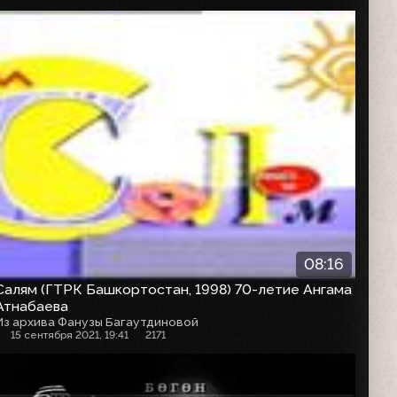
08:16
Салям (ГТРК Башкортостан, 1998) 70-летие Ангама
Атнабаева
Из архива Фанузы Багаутдиновой
15 сентября 2021, 19:41
2171
Анонс