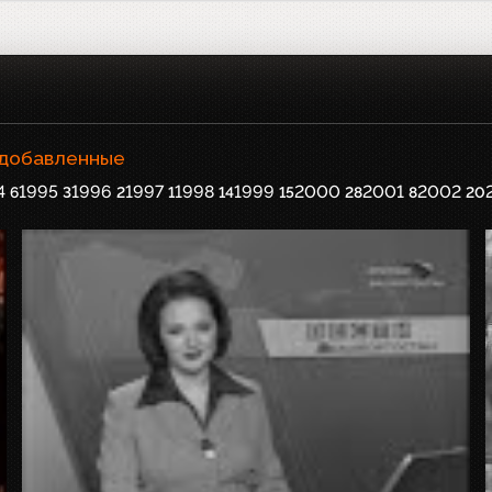
 добавленные
4
1995
1996
1997
1998
1999
2000
2001
2002
6
3
2
1
14
15
28
8
20