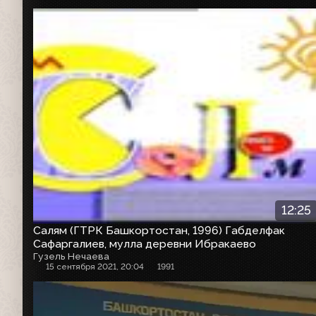
12:25
Салям (ГТРК Башкортостан, 1996) Габделфак
Сафаргалиев, мулла деревни Ибракаево
Гузель Нечаева
15 сентября 2021, 20:04
1991