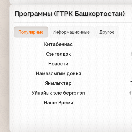
Программы (ГТРК Башкортостан)
Популярные
Информационные
Другое
Китабеннас
12
Сэнгелдэк
2
Новости
2
Намазлыгым донъя
1
Янылыҡтар
1
Уйнайык эле бергэлэп
Ч
1
Наше Время
1