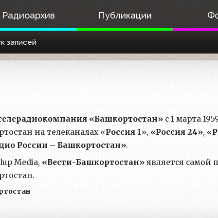
Радиоархив
Публикации
Ф
к записей
 телерадиокомпания «Башкортостан»
с 1 марта 19
тостан на телеканалах «
Россия 1
»,
«Россия 24»
, «
Р
дио России – Башкортостан»
.
lup Media,
«Вести-Башкортостан»
является самой 
ртостан.
ртостан