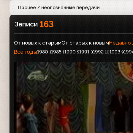
Прочее / неопознанные передачи
16
163
Записи
От новых к старым
От старых к новым
Недавно
Все годы
1980
1985
1990
1991
1992
1993
199
1
1
5
3
10
9