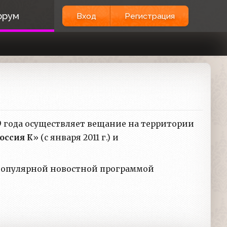
орум
Вход
Регистрация
59 года осуществляет вещание на территории
оссия К
» (с января 2011 г.) и
популярной новостной программой