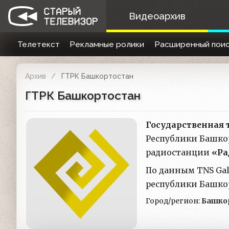
Видеоархив
Телетекст
Рекламные ролики
Расширенный поис
Архив
ГТРК Башкортостан
ГТРК Башкортостан
Государственная
Республики Башкор
радиостанции
«Ра
По данным TNS Gal
республики Башко
Город/регион:
Башко