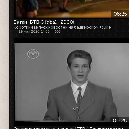
06:25
Ватан (БТВ-3 (Уфа), ~2000)
Короткий выпуск новостей на башкирском языке
29 мая 2026, 14:58
103
00:26
Основная заставка и анонс (ГТРК Башкортостан,