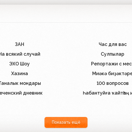
ЗАН
Час для вас
14
На всякий случай
Сулпылар
6
ЭХО Шоу
Репортажи с мес
3
Хазина
Миәкә биҙәктәр
2
Таналык мондары
100 вопросов
1
еченский дневник
Һабантуйға ҡайтһаң и
1
Показать ещё