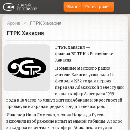
Вход
Регистрация
Архив
ГТРК Хакасия
ГТРК Хакасия
ГТРК Хакасия
—
филиал
ВГТРК
в Республике
Хакасия.
Позывные местного радио
жители Хакасии услышали 15
февраля 1932 года, а первая
передача Абаканской телестудии
вышла в эфир 8 февраля 1959
года в 18 часов 45 минут жители Абакана и окрестностей
прильнули к экранам редких тогда телевизоров.
Инженер Иван Ломенко, техник Надежда Гусева
включили изображение испытательной таблицы. А голос
за кадром известил, что в эфире Абаканская студия