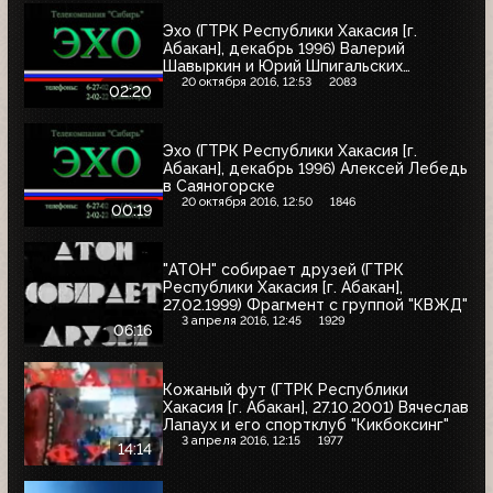
Эхо (ГТРК Республики Хакасия [г.
Абакан], декабрь 1996) Валерий
Шавыркин и Юрий Шпигальских
призвали голосовать за Алексея
20 октября 2016, 12:53
2083
02:20
Лебедя
Эхо (ГТРК Республики Хакасия [г.
Абакан], декабрь 1996) Алексей Лебедь
в Саяногорске
20 октября 2016, 12:50
1846
00:19
"АТОН" собирает друзей (ГТРК
Республики Хакасия [г. Абакан],
27.02.1999) Фрагмент с группой "КВЖД"
3 апреля 2016, 12:45
1929
06:16
Кожаный фут (ГТРК Республики
Хакасия [г. Абакан], 27.10.2001) Вячеслав
Лапаух и его спортклуб "Кикбоксинг"
3 апреля 2016, 12:15
1977
14:14