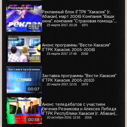
Рекламный блок
Рекламный блок (ГТРК "Хакасия" [г.
Абакан], март 2006) Компания "Ваши
окна", компания "Страховая помощь",
Сбербанк России, магазин "Autoritet",
23 марта 2017, 20:26
1971
03:52
завод "Алёшина", магазин "Status-
мебель"
Анонс
Анонс программы "Вести-Хакасия"
(ГТРК Хакасия, 2005-2006)
23 марта 2017, 17:48
2092
00:31
Заставка программы
Заставка программы "Вести-Хакасия"
(ГТРК Хакасия, 2005-2010)
20 марта 2017, 12:01
1979
00:07
Анонс
Анонс теледебатов с участием
Евгения Резникова и Алексея Лебедя
(ГТРК Республики Хакасия [г. Абакан],
декабрь 1996)
20 октября 2016, 12:55
2016
00:58