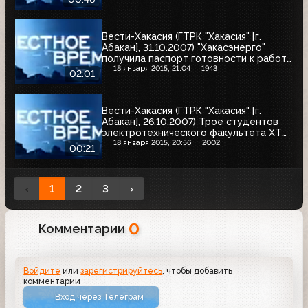
информационном сотрудничестве с
"Хакасэнерго"
Вести-Хакасия (ГТРК "Хакасия" [г.
Абакан], 31.10.2007) "Хакасэнерго"
получила паспорт готовности к работе
в предстоящий осенне-зимний период
18 января 2015, 21:04
1943
02:01
Вести-Хакасия (ГТРК "Хакасия" [г.
Абакан], 26.10.2007) Трое студентов
электротехнического факультета ХТИ
- филиала Сибирского Федерального
18 января 2015, 20:56
2002
00:21
Университета стали стипендиатами
ОАО "Хакасэнерго"
‹
1
2
3
›
0
Комментарии
Войдите
или
зарегистрируйтесь
, чтобы добавить
комментарий
Вход через Телеграм