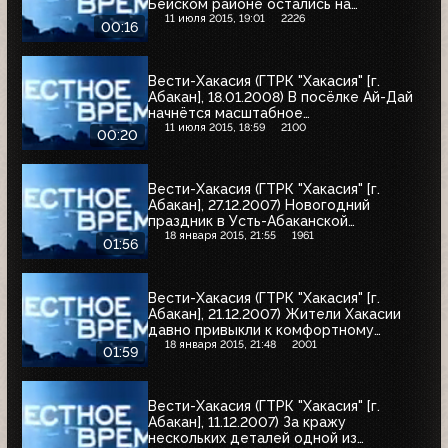
Бейском районе остались на
несколько часов остались без света
11 июля 2015, 19:01
2226
00:16
Вести-Хакасия (ГТРК "Хакасия" [г.
Абакан], 18.01.2008) В посёлке Ай-Дай
начнётся масштабное
благоустройство
11 июля 2015, 18:59
2100
00:20
Вести-Хакасия (ГТРК "Хакасия" [г.
Абакан], 27.12.2007) Новогодний
праздник в Усть-Абаканской
коррекционной школе-интернате
18 января 2015, 21:55
1961
01:56
помогли провести энергетики
"Хакасэнерго"
Вести-Хакасия (ГТРК "Хакасия" [г.
Абакан], 21.12.2007) Жители Хакасии
давно привыкли к комфортному
потреблению электроэнергии, и в
18 января 2015, 21:48
2001
01:59
этом немалая заслуга коллектива ОАО
"Хакасэнерго"
Вести-Хакасия (ГТРК "Хакасия" [г.
Абакан], 11.12.2007) За кражу
нескольких деталей одной из