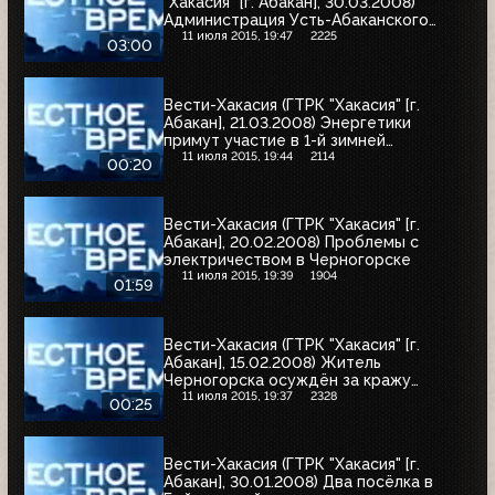
"Хакасия" [г. Абакан], 30.03.2008)
Администрация Усть-Абаканского
района приостановила подачу
11 июля 2015, 19:47
2225
03:00
участков в посёлках Калинино и
Чапаево
Вести-Хакасия (ГТРК "Хакасия" [г.
Абакан], 21.03.2008) Энергетики
примут участие в 1-й зимней
Спартакиаде
11 июля 2015, 19:44
2114
00:20
Вести-Хакасия (ГТРК "Хакасия" [г.
Абакан], 20.02.2008) Проблемы с
электричеством в Черногорске
11 июля 2015, 19:39
1904
01:59
Вести-Хакасия (ГТРК "Хакасия" [г.
Абакан], 15.02.2008) Житель
Черногорска осуждён за кражу
энергооборудования
11 июля 2015, 19:37
2328
00:25
Вести-Хакасия (ГТРК "Хакасия" [г.
Абакан], 30.01.2008) Два посёлка в