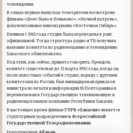
телевидения.
В самых первых выпусках телезрители посмотрели
фильмы «Дело было в Пенькове», «Ночной патруль»,
документальные киножурналы «Восточная Сибирь».
Начиная с 1961 года студия была переведена в ранг
официальной. Тогда структура радио и ТВ получила
название комитета по радиовещанию и телевидению
Хакасского облисполкома.
Под этим, как сейчас, принято говорить, брендом,
комитет существовал до 11 марта 1992 года, когда он,
после известных событий в стране, наряду с другими
комитетами по России, был ликвидирован приказом
министра по печати и информации М.Полторанина и
переименован в Государственную телевизионную и
радиовещательную компанию Республики Хакасия.
В настоящее время филиал
ГТРК «Хакасия»
является
структурным подразделением
Всероссийской
Государственной Телерадиокомпании
.
Город/регион:
Абакан