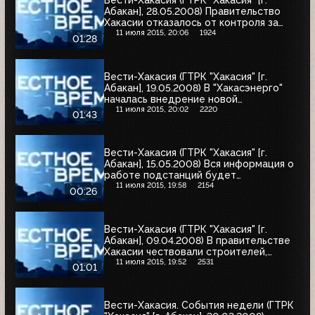
Вести-Хакасия (ГТРК "Хакасия" [г.
Абакан], 28.05.2008) Правительство
Хакасии отказалось от контроля за
приёмом чёрных и цветных металлов
11 июля 2015, 20:06
1924
01:28
Вести-Хакасия (ГТРК "Хакасия" [г.
Абакан], 19.05.2008) В "Хакасэнерго"
началась внедрение новой
информационной системы
11 июля 2015, 20:02
2220
01:43
Вести-Хакасия (ГТРК "Хакасия" [г.
Абакан], 15.05.2008) Вся информация о
работе подстанций будет
отображаться на новом дисплее
11 июля 2015, 19:58
2154
00:26
Вести-Хакасия (ГТРК "Хакасия" [г.
Абакан], 09.04.2008) В правительстве
Хакасии чествовали строителей,
энергетиков, учителей, бухгалтеров со
11 июля 2015, 19:52
2531
01:01
всей республики
Вести-Хакасия. События недели (ГТРК