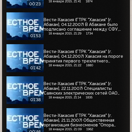
подстанций ОАО "Хакасэнерго"
18 января 2015, 21:41
1874
00:23
злоумышленникам придется отвечать
перед судом
Вести-Хакасия (ГТРК "Хакасия" [г.
Абакан], 04.12.2007) В Абакане было
подписано соглашение между СФУ,
правительством Хакасии и
18 января 2015, 21:29
1734
01:53
представителями бизнеса, в том числе
и "Хакасэнерго"
Вести-Хакасия (ГТРК "Хакасия" [г.
Абакан], 04.12.2007) Хакасия на пороге
принятия первого трехлетнего
бюджета
18 января 2015, 21:22
1880
01:42
Вести-Хакасия (ГТРК "Хакасия" [г.
Абакан], 22.11.2007) Специалисты
Саянских электрических сетей ОАО
"Хакасэнерго" приступили к
18 января 2015, 21:14
1835
01:38
реконструкции подстанции 35/10 кВ
"Усть-Чуль" в Аскизском районе
Вести-Хакасия (ГТРК "Хакасия" [г.
Абакан], 21.11.2007) Общественная
организация бизнесменов "Опора
России" подписала соглашение об
18 января 2015, 21:09
1962
00:46