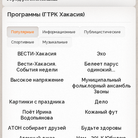
Программы (ГТРК Хакасия)
Популярные
Информационные
Публицистические
Спортивные
Музыкальные
ВЕСТИ-Хакасия
Эхо
59
2
Вести-Хакасия.
Белеет парус
4
1
События недели
одинокий...
Высокое напряжение
Муниципальный
1
1
фольклорный ансамбль
Звоны
Картинки с праздника
Дело
1
1
Поёт Ирина
Кожаный фут
1
1
Водопьянова
АТОН собирает друзей
Будьте здоровы
1
1