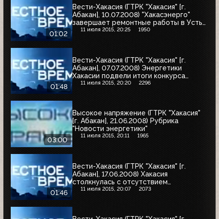
Вести-Хакасия (ГТРК "Хакасия" [г.
Абакан], 10.07.2008) "Хакасэнерго"
завершает ремонтные работы в Усть-
Абакане
11 июля 2015, 20:25
1950
01:02
Вести-Хакасия (ГТРК "Хакасия" [г.
Абакан], 07.07.2008) Энергетики
Хакасии подвели итоги конкурса
дипломных проектов
11 июля 2015, 20:20
2296
01:48
Высокое напряжение (ГТРК "Хакасия"
[г. Абакан], 21.06.2008) Рубрика
"Новости энергетики"
11 июля 2015, 20:11
1965
03:00
Вести-Хакасия (ГТРК "Хакасия" [г.
Абакан], 17.06.2008) Хакасия
столкнулась с отсутствием
электричества
11 июля 2015, 20:07
2073
01:46