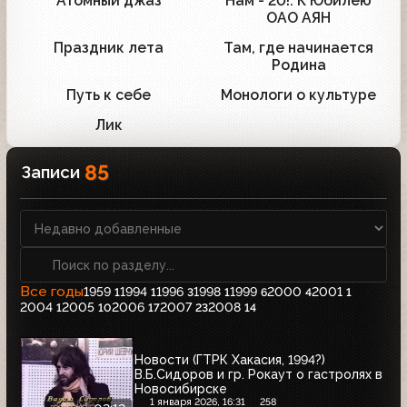
Атомный джаз
Нам - 20!. К Юбилею
1
1
ОАО АЯН
Праздник лета
Там, где начинается
1
1
Родина
Путь к себе
Монологи о культуре
1
1
Лик
1
85
Записи
Все годы
1959
1994
1996
1998
1999
2000
2001
1
1
3
1
6
4
1
2004
2005
2006
2007
2008
1
10
17
23
14
Новости (ГТРК Хакасия, 1994?)
В.Б.Сидоров и гр. Рокаут о гастролях в
Новосибирске
1 января 2026, 16:31
258