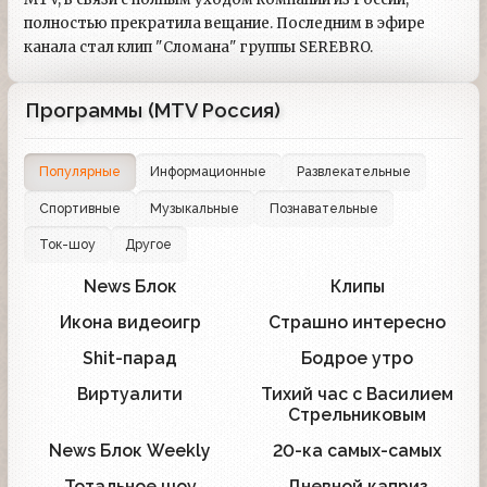
полностью прекратила вещание. Последним в эфире
канала стал клип "Сломана" группы SEREBRO.
Программы (MTV Россия)
Популярные
Информационные
Развлекательные
Спортивные
Музыкальные
Познавательные
Ток-шоу
Другое
News Блок
Клипы
121
67
Икона видеоигр
Страшно интересно
99
60
Shit-парад
Бодрое утро
18
18
Виртуалити
Тихий час с Василием
19
12
Стрельниковым
News Блок Weekly
20-ка самых-самых
28
11
Тотальное шоу
Дневной каприз