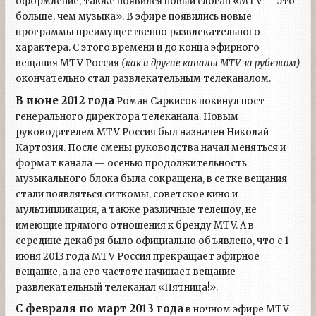
оформление, также появился новый слоган «MTV — это
больше, чем музыка». В эфире появились новые
программы преимущественно развлекательного
характера. С этого времени и до конца эфирного
вещания MTV Россия
(как и другие каналы MTV за рубежом)
окончательно стал развлекательным телеканалом.
В июне 2012 года
Роман Саркисов покинул пост
генерального директора телеканала. Новым
руководителем MTV Россия был назначен Николай
Картозия. После смены руководства начал меняться и
формат канала — осенью продолжительность
музыкального блока была сокращена, в сетке вещания
стали появляться ситкомы, советское кино и
мультипликация, а также различные телешоу, не
имеющие прямого отношения к бренду MTV. А в
середине декабря было официально объявлено, что с 1
июня 2013 года MTV Россия прекращает эфирное
вещание, а на его частоте начинает вещание
развлекательный телеканал «Пятница!».
С февраля по март 2013 года
в ночном эфире MTV