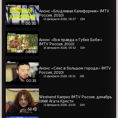
Анонс
Анонс «Блудливая Калифорния» (MTV
Россия, 2010)
15 февраля 2026, 05:57
294
00:30
Анонс
Анонс «Вся правда о Губке Бобе»
(MTV Россия, 2010)
15 февраля 2026, 05:52
324
00:30
Анонс
Анонс «Секс в большом городе» (MTV
Россия, 2010)
15 февраля 2026, 05:51
291
00:35
Weekend Каприз (MTV Россия, декабрь
1998) Агата Кристи
13 февраля 2026, 23:55
320
56:41