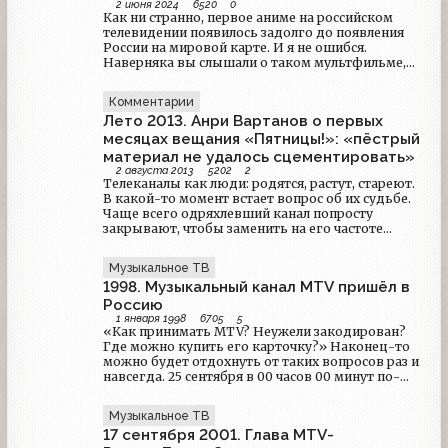
2 июня 2024
6520
0
Как ни странно, первое аниме на российском
телевидении появилось задолго до появления
России на мировой карте. И я не ошибся.
Наверняка вы слышали о таком мультфильме,
как Приключение пингвинёнка Лоло. Это проект
совместного производства Фуджифильм,
Комментарии
Госкино СССР и Союзмультфильма. Последний
Лето 2013. Анри Вартанов о первых
занимался анимацией, но под чутким надзором
японцев, а Фуджифильм занялся производством
месяцах вещания «Пятницы!»: «пёстрый
особого негатива, специально для этого проекта.
материал не удалось сцементировать»
Хотя при этом в том же году советские
2 августа 2013
5202
2
мультипликаторы успели поработать над
Телеканалы как люди: родятся, растут, стареют.
проектом Знаменитые сказки мира, тоже в стиле
В какой-то момент встает вопрос об их судьбе.
аниме, и тоже при поддержке японцев.
Чаще всего одряхлевший канал попросту
Впоследствии оба этих проекта крутились в
закрывают, чтобы заменить на его частоте
советском телеэфире вплоть до распада СССР.
каким-то другим, новым. Но иногда решают
Если говорить прямо, именно эти мультики и
радикально изменить его содержание, даже
Музыкальное ТВ
стали первым аниме, которое было возможным
дать ему новое имя. Так случилось недавно с
1998. Музыкальный канал MTV пришёл в
увидеть у нас. Тогда все смотрели в светлое
развлекательным телеканалом MTV Russia,
завтра и даже не представляли, что книги нам
родившимся в пору повального увлечения
Россию
заменят непонятные прямоугольные коробочки
музыкальными клипами, но в последнее время
1 января 1998
6705
5
«Как принимать MTV? Неужели закодирован?
с цветными картинками. В 80-ые годы все с
не выдерживающим конкуренции с интернетом.
Где можно купить его карточку?» Наконец-то
нетерпением ждали Неделю британского
можно будет отдохнуть от таких вопросов раз и
телевидения, лишь бы увидеть, как там
навсегда. 25 сентября в 00 часов 00 минут по-
поживают люди из совершенно другой страны.
московскому времени на экранах телевизоров
Ну а сейчас, чтобы узнать, как живут люди за
москвичей и петербуржцев, принимающих 51-й
тысячи километров от нас, достаточно лишь пара
Музыкальное ТВ
дециметровый канал, появился знаменитый
кликов. Одним из средств подобного изучения
17 сентября 2001. Глава MTV-
логотип популярнейшего американского
чужой жизни для меня было и остаётся аниме. В