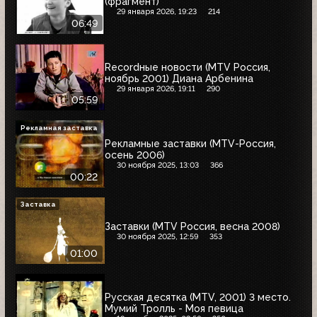
(фрагмент)
29 января 2026, 19:23
214
06:49
Recordные новости (MTV Россия,
ноябрь 2001) Диана Арбенина
29 января 2026, 19:11
290
05:59
Рекламная заставка
Рекламные заставки (MTV-Россия,
осень 2006)
30 ноября 2025, 13:03
366
00:22
Заставка
Заставки (MTV Россия, весна 2008)
30 ноября 2025, 12:59
353
01:00
Русская десятка (MTV, 2001) 3 место.
Мумий Тролль - Моя певица