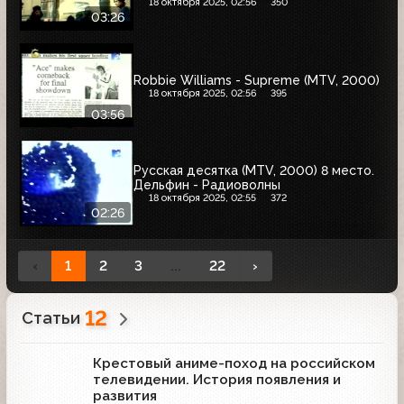
18 октября 2025, 02:56
350
03:26
Robbie Williams - Supreme (MTV, 2000)
18 октября 2025, 02:56
395
03:56
Русская десятка (MTV, 2000) 8 место.
Дельфин - Радиоволны
18 октября 2025, 02:55
372
02:26
‹
1
2
3
...
22
›
12
Статьи
Крестовый аниме-поход на российском
телевидении. История появления и
развития