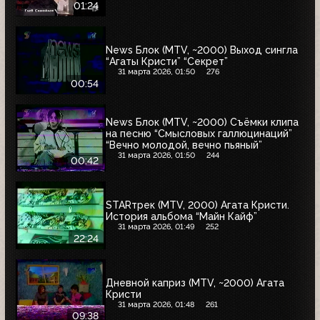
01:24
News Блок (MTV, ~2000) Выход сингла
“Агаты Кристи” “Секрет”
31 марта 2026, 01:50
276
00:54
News Блок (MTV, ~2000) Съёмки клипа
на песню “Смысловых галлюцинаций”
“Вечно молодой, вечно пьяный”
31 марта 2026, 01:50
244
00:42
STARтрек (MTV, 2000) Агата Кристи.
История альбома “Майн Кайф”
31 марта 2026, 01:49
252
22:24
Дневной каприз (MTV, ~2000) Агата
Кристи
31 марта 2026, 01:48
261
09:38