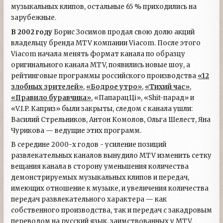
музыкальных клипов, остальные 65 % приходились на
зарубежные.
В 2002 году
Борис Зосимов продал свою долю акций
владельцу бренда MTV компании Viacom. После этого
Viacom начала менять формат канала по образцу
оригинального канала MTV, появились новые шоу, а
рейтинговые программы российского производства
«12
злобных зрителей»
,
«Бодрое утро»
,
«Тихий час»
,
«Правило буравчика»
, «ПапарацЦі», «Shit-парад» и
«V.I.P. Каприз» были закрыты, следом с канала ушли:
Василий Стрельников, Антон Комолов, Ольга Шелест, Яна
Чурикова — ведущие этих программ.
В середине 2000-х годов - усиление позиций
развлекательных каналов вынудило MTV изменить сетку
вещания канала в сторону уменьшения количества
демонстрируемых музыкальных клипов и передач,
имеющих отношение к музыке, и увеличения количества
передач развлекательного характера — как
собственного производства, так и передач с закадровым
переводом на русский язык, заимствованных у MTV.