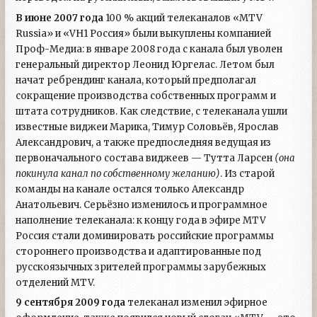
В июне 2007 года
100 % акций телеканалов «MTV
Russia» и «VH1 Россия» были выкуплены компанией
Проф-Медиа: в январе 2008 года с канала был уволен
генеральный директор Леонид Юргелас. Летом был
начат ребрендинг канала, который предполагал
сокращение производства собственных программ и
штата сотрудников. Как следствие, с телеканала ушли
известные виджеи Марика, Тимур Соловьёв, Ярослав
Александрович, а также предпоследняя ведущая из
первоначального состава виджеев — Тутта Ларсен
(она
покинула канал по собственному желанию)
. Из старой
команды на канале остался только Александр
Анатольевич. Серьёзно изменилось и программное
наполнение телеканала: к концу года в эфире MTV
Россия стали доминировать российские программы
стороннего производства и адаптированные под
русскоязычных зрителей программы зарубежных
отделений MTV.
9 сентября 2009 года
телеканал изменил эфирное