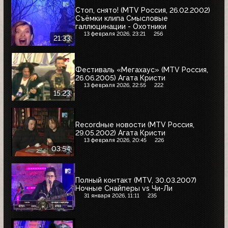
Стоп, снято! (MTV Россия, 26.02.2002)
Съёмки клипа Смысловые
галлюцинации - Охотники
13 февраля 2026, 23:21
256
21:33
Фестиваль «Мегахаус» (MTV Россия,
26.06.2005) Агата Кристи
13 февраля 2026, 22:55
222
15:23
Recordные новости (MTV Россия,
29.05.2002) Агата Кристи
13 февраля 2026, 20:45
226
03:54
Полный контакт (MTV, 30.03.2007)
Ночные Снайперы vs Чи-Ли
31 января 2026, 11:11
235