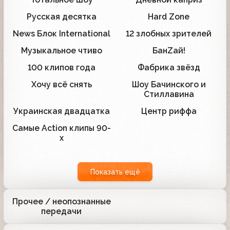
10
15
Русская десятка
Hard Zone
11
18
News Блок International
12 злобных зрителей
12
4
Музыкальное чтиво
БанZай!
5
6
100 клипов года
Фабрика звёзд
1
1
Хочу всё снять
Шоу Бачинского и
2
4
Стиллавина
Украинская двадцатка
Центр риффа
2
2
Самые Action клипы 90-
1
х
Показать ещё
Прочее / неопознанные
2
передачи