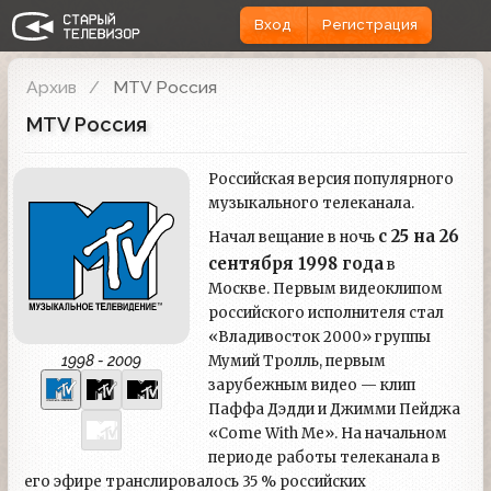
Вход
Регистрация
Архив
MTV Россия
MTV Россия
Российская версия популярного
музыкального телеканала.
с 25 на 26
Начал вещание в ночь
сентября 1998 года
в
Москве. Первым видеоклипом
российского исполнителя стал
«Владивосток 2000» группы
1998 - 2009
Мумий Тролль, первым
зарубежным видео — клип
Паффа Дэдди и Джимми Пейджа
«Come With Me». На начальном
периоде работы телеканала в
его эфире транслировалось 35 % российских