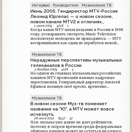
максимум» и «Центральное телевидение». В
Интервью
Руководители
Музыкальное ТВ
интервью «Маркеру» он сообщил, что не
Июнь 2005. Гендиректор MTV-Россия
Леонид Юргелас — о новом сезоне,
новом канале MTV2 и отличиях
1 июня 2005
4218
1
российского MTV от зарубежных
Когда канал MTV начал вещание в России в 1998
году, уговаривать смотреть Music Television
московскую молодежь не приходилось — MTV
воспринимался как один из атрибутов новой
жизни, да и альтернативы американскому
телепроекту не было. За семь лет на
Музыкальное ТВ
отечественном «голубом экране» многое
Нерадужные перспективы музыкальных
изменилось: появились развлекательные СТС и
ТНТ, а также Муз-ТВ. Чтобы выжить, MTV
телеканалов в России
начинает активную борьбу за зрителя и меняет
3 декабря 2009
4128
5
На одном из главных музыкальных российских
позиционирование.
каналов MTV произошли важные кадровые
перестановки. Генеральный директор Алексей
Ефимов покинул своё кресло, временно
исполняющим обязанности назначен Роман
Саркисов, который совместит новую должность
Музыкальное ТВ
с постом гендиректора телеканала «2х2».
В новом сезоне Муз-тв поменяет
Возможно ли в ближайшей перспективе
возвращение отечественного MTV к своим
название на "Ю", а MTV может вовсе
истокам?
исчезнуть
26 июля 2012
8537
32
Поп-музыка уже давно не дает рейтингов,
поэтому в скором времени среди федеральных
эфирных каналов может не остаться ни одного,