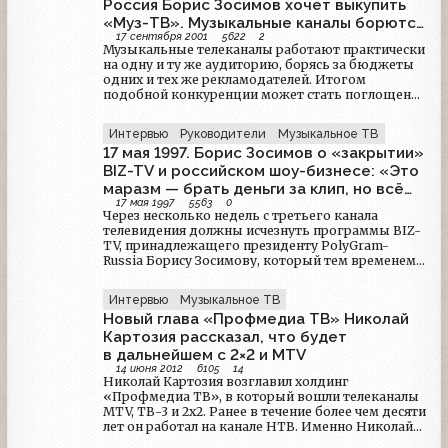
музыкального телеканала MTV, вместо ставшего
Россия Борис Зосимов хочет выкупить
определённый момент мне стало интересно, как
привычным БИС-ТВ.
мы пришли к этому. *Я вышел в интернет с
«Муз-ТВ». Музыкальные каналы борются
таким вопросом* Ну и на самом деле оказалось,
17 сентября 2001
5622
2
за рекламодателей
что похвально увлечение аниме в России совсем
Музыкальные телеканалы работают практически
не случайность, а лестница, где каждая ступенька
на одну и ту же аудиторию, борясь за бюджеты
была интересной и по своему необычной.
одних и тех же рекламодателей. Итогом
Поэтому сегодня я предлагаю вам взять
подобной конкуренции может стать поглощение
побольше вкусняшек и приготовиться к
одной фирмы другой. Телеканал «MTV-Россия»
захватывающему приключению по миру
продолжает переговоры с «Альфа-групп» о
Интервью
Руководители
Музыкальное ТВ
ностальгии и бесконечного детства…
приобретении принадлежащего консорциуму
17 мая 1997. Борис Зосимов о «закрытии»
канала «Муз-ТВ».
BIZ-TV и российском шоу-бизнесе: «Это
маразм — брать деньги за клип, но всё
17 мая 1997
5563
0
это кончится»
Через несколько недель с третьего канала
телевидения должны исчезнуть программы BIZ-
TV, принадлежащего президенту PolyGram-
Russia Борису Зосимову, который тем временем
стал совладельцем новой радиостанции,
появившейся в FM-диапазоне. Об изменении
Интервью
Музыкальное ТВ
политики одного из крупнейших концернов в
Новый глава «Профмедиа ТВ» Николай
российском шоу-бизнесе Борис Зосимов
рассказал обозревателю «Коммерсанта-Daily»
Картозия рассказал, что будет
Илье Нагибину.
в дальнейшем с 2×2 и MTV
14 июня 2012
6105
14
Николай Картозия возглавил холдинг
«Профмедиа ТВ», в который вошли телеканалы
MTV, ТВ-3 и 2x2. Ранее в течение более чем десяти
лет он работал на канале НТВ. Именно Николай
Картозия стал автором передач «Программа