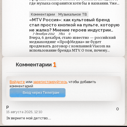
где музыка сохранится хотя бы в названии. Уже
осенью нынешний "Муз ТВ" превратится в новый
молодежный телеканал — "Ю". А в будущем году
Комментарии
Музыкальное ТВ
из российского эфира может исчезнуть
«MTV Россия»: как культовый бренд
стал просто кнопкой на пульте, которую
не жалко? Мнение героев индустрии
7 декабря 2012
7811
0
развлечений нового поколения
Вчера, 6 декабря, стало известно — российский
медиахолдинг «ПрофМедиа» не будет
продлевать договор с компанией Viacom на
использование бренда MTV. О том, почему
новость о закрытии MTV вызвала бурю эмоций,
но во многом положительных, Look At Me
1
попросил рассказать героя индустрии
Комментарии
развлечений нового поколения.
Войдите
или
зарегистрируйтесь
, чтобы добавить
комментарий
Вход через Телеграм
Р
0
15 августа 2025, 12:10
Эх верните мой детство....