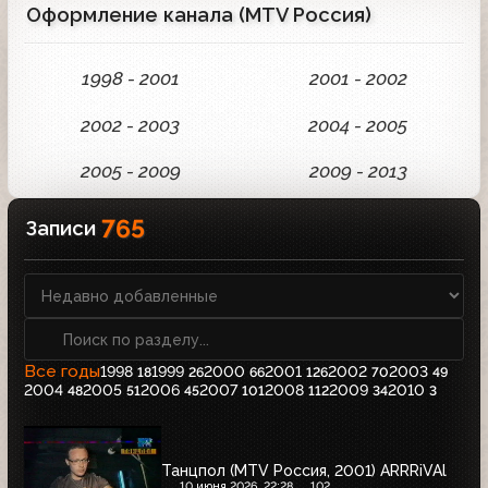
Оформление канала (MTV Россия)
1998 - 2001
2001 - 2002
2002 - 2003
2004 - 2005
2005 - 2009
2009 - 2013
765
Записи
Все годы
1998
1999
2000
2001
2002
2003
18
26
66
126
70
49
2004
2005
2006
2007
2008
2009
2010
48
51
45
101
112
34
3
Танцпол (MTV Россия, 2001) ARRRiVAl
10 июня 2026, 22:28
102