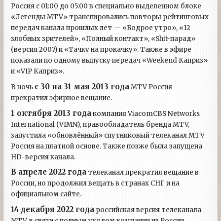
Россия с 01:00 до 05:00 в специально выделенном блоке
«Легенды MTV» транслировались повторы рейтинговых
передач канала прошлых лет — «Бодрое утро», «12
злобных зрителей», «Полный контакт», «Shit-парад»
(версия 2007) и «Тачку на прокачку». Также в эфире
показали по одному выпуску передач «Weekend Каприз»
и «VIP Каприз».
с 30 на 31 мая 2013 года
В ночь
MTV Россия
прекратил эфирное вещание.
1 октября 2013 года
компания ViacomCBS Networks
International (VIMN), правообладатель бренда MTV,
запустила «обновлённый» спутниковый телеканал MTV
Россия на платной основе. Также позже была запущена
HD-версия канала.
В апреле 2022 года
телеканал прекратил вещание в
России, но продолжил вещать в странах СНГ и на
официальном сайте.
14 декабря 2022 года
российская версия телеканала
MTV, в связи с полным уходом компании из России,