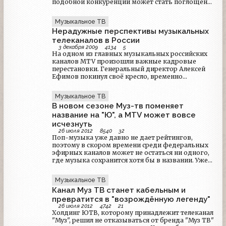
подобной конкуренции может стать поглощение
была интересной и по своему необычной.
одной фирмы другой. Телеканал «MTV-Россия»
Поэтому сегодня я предлагаю вам взять
продолжает переговоры с «Альфа-групп» о
побольше вкусняшек и приготовиться к
Музыкальное ТВ
приобретении принадлежащего консорциуму
захватывающему приключению по миру
Нерадужные перспективы музыкальных
канала «Муз-ТВ».
ностальгии и бесконечного детства…
телеканалов в России
3 декабря 2009
4134
5
На одном из главных музыкальных российских
каналов MTV произошли важные кадровые
перестановки. Генеральный директор Алексей
Ефимов покинул своё кресло, временно
исполняющим обязанности назначен Роман
Саркисов, который совместит новую должность
Музыкальное ТВ
с постом гендиректора телеканала «2х2».
В новом сезоне Муз-тв поменяет
Возможно ли в ближайшей перспективе
возвращение отечественного MTV к своим
название на "Ю", а MTV может вовсе
истокам?
исчезнуть
26 июля 2012
8540
32
Поп-музыка уже давно не дает рейтингов,
поэтому в скором времени среди федеральных
эфирных каналов может не остаться ни одного,
где музыка сохранится хотя бы в названии. Уже
осенью нынешний "Муз ТВ" превратится в новый
молодежный телеканал — "Ю". А в будущем году
Музыкальное ТВ
из российского эфира может исчезнуть
Канал Муз ТВ станет кабельным и
превратится в "возрождённую легенду"
26 июля 2012
4742
21
Холдинг ЮТВ, которому принадлежит телеканал
"Муз", решил не отказываться от бренда "Муз ТВ"