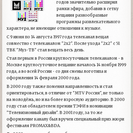
годов значительно расширил
рамки эфира, добавив в сетку
вещания разнообразные
программы развлекательного
характера, не имеющие отношения к музыке.
С 9 июня по 14 августа 1997 года телеканал вещал
совместно с телеканалом "2х2". После ухода "2х2" с 51
ТВК "Муз-ТВ" стал вещать весь день.
Стал первым в России круглосуточным телеканалом - в
Москве круглосуточное вещание началось 14 ноября 1999
года, а во всей России - со дня смены логотипа и
оформления 14 февраля 2000 года.
В 2000 году также поменял направленность и стал
ориентироваться, в отличие от "MTV Россия", не только
на молодёжь, но и на более взрослую аудиторию. В 2000
году стал обладателем премии ТЭФИ в номинации
"Телевизионный дизайн". В 2001 году, за то же
оформление каналу был вручен специальный приз жюри
фестиваля PROMAX&BDA.