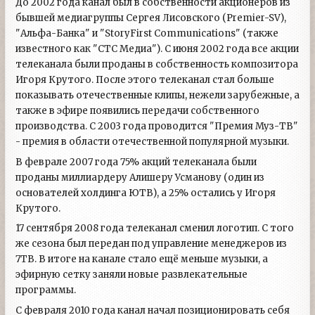
До 2002 года канал был в собственности акционеров из
бывшей медиагруппы Сергея Лисовского (Premier-SV),
"Альфа-Банка" и "StoryFirst Communications" (также
известного как "СТС Медиа"). С июня 2002 года все акции
телеканала были проданы в собственность композитора
Игоря Крутого. После этого телеканал стал больше
показывать отечественные клипы, нежели зарубежные, а
также в эфире появились передачи собственного
производства. С 2003 года проводится "Премия Муз-ТВ"
- премия в области отечественной популярной музыки.
В феврале 2007 года 75% акций телеканала были
проданы миллиардеру Алишеру Усманову (один из
основателей холдинга ЮТВ), а 25% остались у Игоря
Крутого.
17 сентября 2008 года телеканал сменил логотип. С того
же сезона был передан под управление менеджеров из
7ТВ. В итоге на канале стало ещё меньше музыки, а
эфирную сетку заняли новые развлекательные
программы.
С февраля 2010 года канал начал позиционировать себя