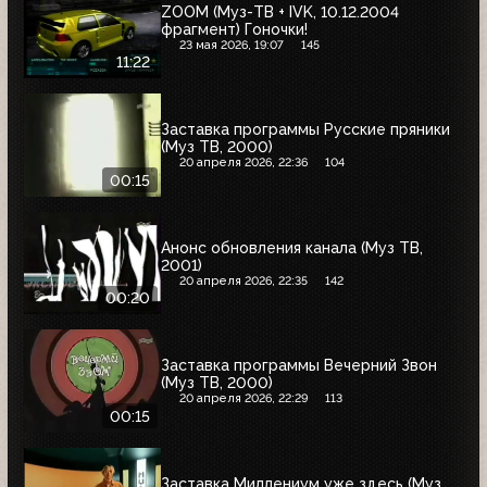
ZOOM (Муз-ТВ + IVK, 10.12.2004
фрагмент) Гоночки!
23 мая 2026, 19:07
145
11:22
Заставка программы Русские пряники
(Муз ТВ, 2000)
20 апреля 2026, 22:36
104
00:15
Анонс обновления канала (Муз ТВ,
2001)
20 апреля 2026, 22:35
142
00:20
Заставка программы Вечерний Звон
(Муз ТВ, 2000)
20 апреля 2026, 22:29
113
00:15
Заставка Миллениум уже здесь (Муз