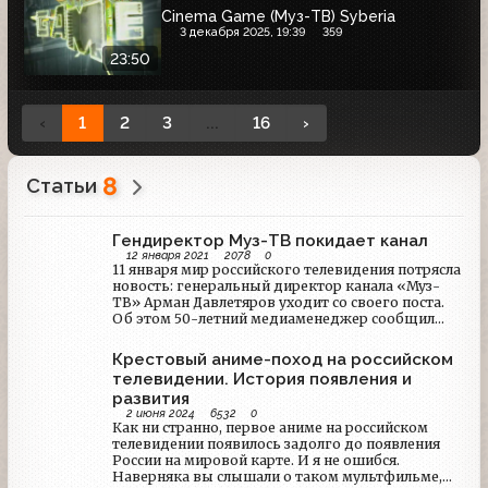
Cinema Game (Муз-ТВ) Syberia
3 декабря 2025, 19:39
359
23:50
‹
1
2
3
...
16
›
8
Статьи
Гендиректор Муз-ТВ покидает канал
12 января 2021
2078
0
11 января мир российского телевидения потрясла
новость: генеральный директор канала «Муз-
ТВ» Арман Давлетяров уходит со своего поста.
Об этом 50-летний медиаменеджер сообщил
в Instagram, в посте о том, что в 2021 году
национальному музыкальному каналу
Крестовый аниме-поход на российском
исполняется 25 лет. Давлетяров отметил, что
телевидении. История появления и
«Муз-ТВ» находится на своем пике, может
развития
похвастаться хорошими рейтингами и
2 июня 2024
6532
0
финансовыми показателями — лучшими за все
Как ни странно, первое аниме на российском
время его существования. «Сейчас смело можно
телевидении появилось задолго до появления
сказать, что это лучший музыкальный телеканал
России на мировой карте. И я не ошибся.
страны, и настало время, когда я со спокойной
Наверняка вы слышали о таком мультфильме,
душой могу отойти в сторону.