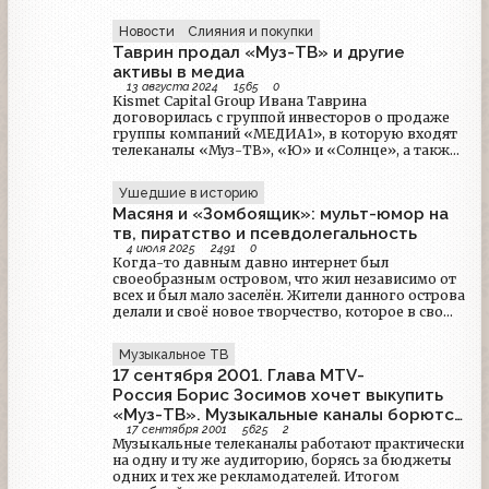
как Приключение пингвинёнка Лоло. Это проект
совместного производства Фуджифильм,
Новости
Слияния и покупки
Госкино СССР и Союзмультфильма. Последний
Таврин продал «Муз-ТВ» и другие
занимался анимацией, но под чутким надзором
японцев, а Фуджифильм занялся производством
активы в медиа
особого негатива, специально для этого проекта.
13 августа 2024
1565
0
Kismet Capital Group Ивана Таврина
Хотя при этом в том же году советские
договорилась с группой инвесторов о продаже
мультипликаторы успели поработать над
группы компаний «МЕДИА1», в которую входят
проектом Знаменитые сказки мира, тоже в стиле
телеканалы «Муз-ТВ», «Ю» и «Солнце», а также
аниме, и тоже при поддержке японцев.
радиостанция «Выбери Радио», говорится в
Впоследствии оба этих проекта крутились в
поступившем в РБК сообщении участников
советском телеэфире вплоть до распада СССР.
Ушедшие в историю
сделки.
Если говорить прямо, именно эти мультики и
Масяня и «Зомбоящик»: мульт-юмор на
стали первым аниме, которое было возможным
тв, пиратство и псевдолегальность
увидеть у нас. Тогда все смотрели в светлое
4 июля 2025
2491
0
завтра и даже не представляли, что книги нам
Когда-то давным давно интернет был
заменят непонятные прямоугольные коробочки
своеобразным островом, что жил независимо от
с цветными картинками. В 80-ые годы все с
всех и был мало заселён. Жители данного острова
нетерпением ждали Неделю британского
делали и своё новое творчество, которое в свою
телевидения, лишь бы увидеть, как там
очередь облюбовали граждане с большой земли,
поживают люди из совершенно другой страны.
именуемой "телевидение". В этой статье мы
Ну а сейчас, чтобы узнать, как живут люди за
Музыкальное ТВ
поговорим про все пересечения Масяни с
тысячи километров от нас, достаточно лишь пара
17 сентября 2001. Глава MTV-
российским (и не только) телевидением, про
кликов. Одним из средств подобного изучения
пиратство и рекламу, суды и недопонимания...
Россия Борис Зосимов хочет выкупить
чужой жизни для меня было и остаётся аниме. В
«Муз-ТВ». Музыкальные каналы борются
определённый момент мне стало интересно, как
мы пришли к этому. *Я вышел в интернет с
17 сентября 2001
5625
2
за рекламодателей
Музыкальные телеканалы работают практически
таким вопросом* Ну и на самом деле оказалось,
на одну и ту же аудиторию, борясь за бюджеты
что похвально увлечение аниме в России совсем
одних и тех же рекламодателей. Итогом
не случайность, а лестница, где каждая ступенька