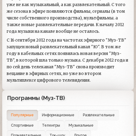
уже не как музыкальный, а как развлекательный. С того
же сезона в эфире появляются фильмы, сериалы (в том
числе собственного производства), мультфильмы. а
также новые развлекательные передачи. К началу 2012
года музыки на канале вообще не осталось.
С 16 сентября 2012 года на частотах эфирного "Муз-ТВ"
запущен новый развлекательный канал "Ю". В том же
году в кабельных сетях появилась новая версия "Муз-
ТВ", в которой шла только музыка. С декабря 2012 года и
по сей день телеканал "Муз-ТВ" снова производит
вещание в эфирных сетях, но уже во втором
мультиплексе цифрового телевидения.
Программы (Муз-ТВ)
Популярные
Информационные
Развлекательные
Спортивные
Телеигры
Музыкальные
Познавательные
Ток-шоу
Другое