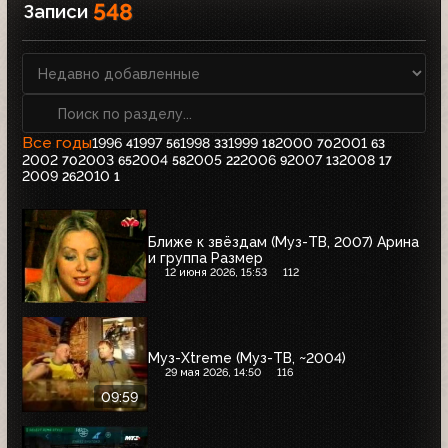
548
Записи
Все годы
1996
1997
1998
1999
2000
2001
4
56
33
18
70
63
2002
2003
2004
2005
2006
2007
2008
70
65
58
22
9
13
17
2009
2010
26
1
Ближе к звёздам (Муз-ТВ, 2007) Арина
и группа Размер
12 июня 2026, 15:53
112
Муз-Xtreme (Муз-ТВ, ~2004)
29 мая 2026, 14:50
116
09:59