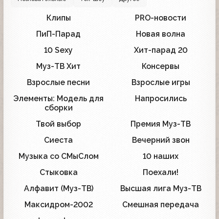
Клипы
PRO-новости
178
13
ПиП-Парад
Новая волна
24
7
10 Sexy
Хит-парад 20
3
16
Муз-ТВ Хит
Консервы
8
19
Взрослые песни
Взрослые игры
19
2
Элементы: Модель для
Напросились
18
4
сборки
Твой выбор
Премия Муз-ТВ
5
1
Сиеста
Вечерний звон
6
4
Музыка со СМыСлом
10 наших
7
3
Стыковка
Поехали!
1
5
Алфавит (Муз-ТВ)
Высшая лига Муз-ТВ
3
1
Максидром-2002
Смешная передача
1
2