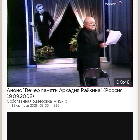
00:48
Анонс "Вечер памяти Аркадия Райкина" (Россия,
19.09.2002)
Собственная оцифровка. VHSRip
18 октября 2025, 03:06
389
Анонс