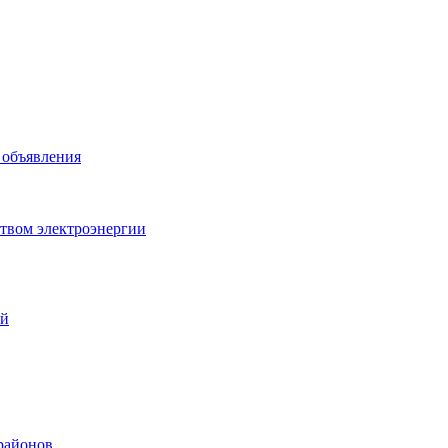
 объявления
вством электроэнергии
ий
орайонов