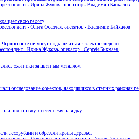
корреспондент - Ирина Жукова, оператор - Владимир Байкалов
екращает свою работу
орреспондент - Ольга Осадчая, оператор - Владимир Байкалов
к в Черногорске не могут подключиться к электроэнергии
рреспондент - Ирина Жукова, оператор - Сергей Бикмаев.
овались охотники за цветным металлом
начали обследование объектов, находящихся в степных районах р
начали подготовку к весеннему паводку
стали лесорубами и обрезали кроны деревьев
корреспондент - Дмитрий Спирин, оператор - Артём Амзараков.