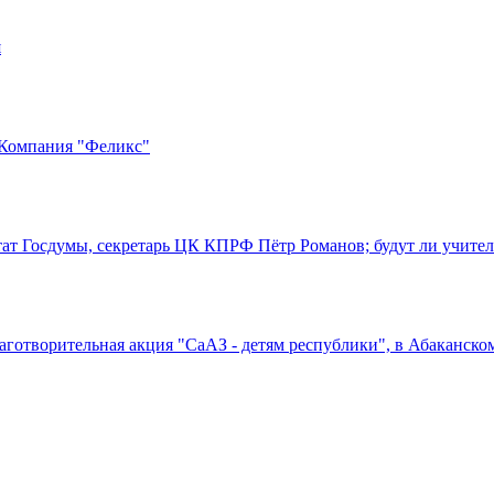
я
 Компания "Феликс"
путат Госдумы, секретарь ЦК КПРФ Пётр Романов; будут ли учите
благотворительная акция "СаАЗ - детям республики", в Абаканск