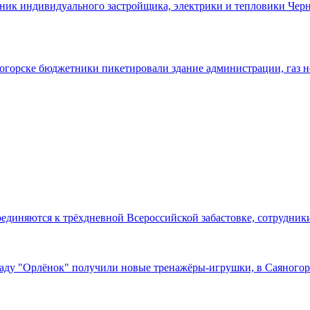
аздник индивидуального застройщика, электрики и тепловики Чер
аяногорске бюджетники пикетировали здание администрации, газ н
исоединяются к трёхдневной Всероссийской забастовке, сотрудни
м саду "Орлёнок" получили новые тренажёры-игрушки, в Саяногор