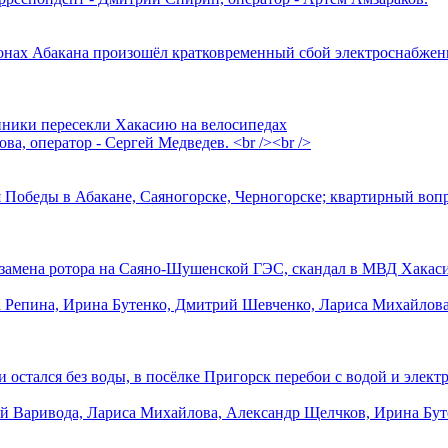
айонах Абакана произошёл кратковременный сбой электроснабжен
енники пересекли Хакасию на велосипедах
а, оператор - Сергей Медведев. <br /><br />
ня Победы в Абакане, Саяногорске, Черногорске; квартирный воп
е, замена ротора на Саяно-Шушенской ГЭС, скандал в МВД Хакас
а Репина, Ирина Бутенко, Дмитрий Шевченко, Лариса Михайлова
пи остался без воды, в посёлке Пригорск перебои с водой и элек
ий Варивода, Лариса Михайлова, Александр Щелчков, Ирина Бу