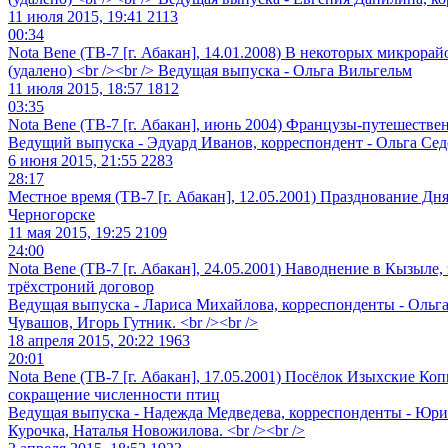
11 июля 2015, 19:41
2113
00:34
Nota Bene (ТВ-7 [г. Абакан], 14.01.2008) В некоторых микрор
(удалено) <br /><br /> Ведущая выпуска - Ольга Вильгельм
11 июля 2015, 18:57
1812
03:35
Nota Bene (ТВ-7 [г. Абакан], июнь 2004) Французы-путешеств
Ведущий выпуска - Эдуард Иванов, корреспондент - Ольга Седов
6 июня 2015, 21:55
2283
28:17
Местное время (ТВ-7 [г. Абакан], 12.05.2001) Празднование Д
Черногорске
11 мая 2015, 19:25
2109
24:00
Nota Bene (ТВ-7 [г. Абакан], 24.05.2001) Наводнение в Кызыл
трёхстроний договор
Ведущая выпуска - Лариса Михайлова, корреспонденты - Ольг
Чувашов, Игорь Гутник. <br /><br />
18 апреля 2015, 20:22
1963
20:01
Nota Bene (ТВ-7 [г. Абакан], 17.05.2001) Посёлок Изыхские Ко
сокращение численности птиц
Ведущая выпуска - Надежда Медведева, корреспонденты - Юр
Курочка, Наталья Новожилова. <br /><br />