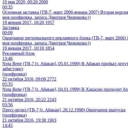
10 мая 2020, 00:26
2060
00:35
Основная заставка (ТВ-7, март 2006-январь 2007) Вторая верси
моя оцифровка, запись Дмитрия Чижикова ()
19 января 2017, 10:20
1957
Заставка
00:09
Окончание регионального рекламного блока (ТВ-7, март 2006)
моя оцифровка, запись Дмитрия Чижикова ()
19 января 2017, 10:18
1854
Рекламный блок
13:46
Nota Bene (ТВ-7 [г. Абакан], 05.01.1999) В Абакан прибыл де
забастовку
(оцифровка)
22 октября 2016, 09:09
2772
05:35
Nota Bene (ТВ-7 [г. Абакан], 04.01.1999) В Хакасии проходит 
(оцифровка)
21 октября 2016, 20:22
2243
03:56
Пресс-релиз (ТВ-7 [г. Абакан], 28.12.1998) Окончание выпуска
(оцифровка)
21 октября 2016, 19:38
1903
14:45