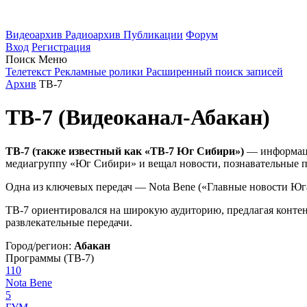
Видеоархив
Радиоархив
Публикации
Форум
Вход
Регистрация
Поиск
Меню
Телетекст
Рекламные ролики
Расширенный поиск записей
Архив
ТВ-7
ТВ-7 (Видеоканал-Абакан)
ТВ-7 (также известный как «ТВ-7 Юг Сибири»)
— информацио
медиагруппу «Юг Сибири» и вещал новости, познавательные пр
Одна из ключевых передач — Nota Bene («Главные новости Юга
ТВ-7 ориентировался на широкую аудиторию, предлагая контент 
развлекательные передачи.
Город/регион:
Абакан
Программы (ТВ-7)
110
Nota Bene
5