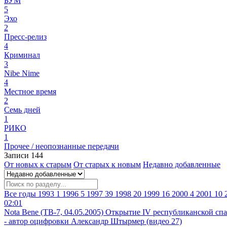
БУМ
5
Эхо
2
Пресс-релиз
4
Криминал
3
Nibe Nime
4
Местное время
2
Семь дней
1
РИКО
1
Прочее / неопознанные передачи
Записи
144
От новых к старым
От старых к новым
Недавно добавленные
Все годы
1993
1
1996
5
1997
39
1998
20
1999
16
2000
4
2001
10
02:01
Nota Bene (ТВ-7, 04.05.2005) Открытие IV республиканской сп
- автор оцифровки Александр Штырмер (видео 27)