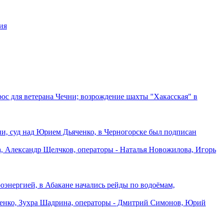
ия
рос для ветерана Чечни; возрождение шахты "Хакасская" в
ии, суд над Юрием Дьяченко, в Черногорске был подписан
, Александр Щелчков, операторы - Наталья Новожилова, Игорь
троэнергией, в Абакане начались рейды по водоёмам,
тенко, Зухра Шадрина, операторы - Дмитрий Симонов, Юрий