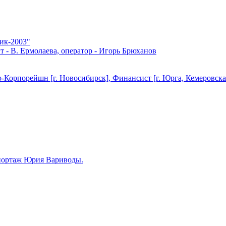
ник-2003"
т - В. Ермолаева, оператор - Игорь Брюханов
о-Корпорейшн [г. Новосибирск], Финансист [г. Юрга, Кемеровская
епортаж Юрия Вариводы.