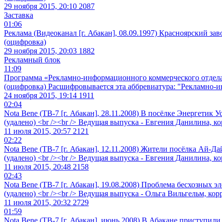
29 ноября 2015, 20:10
2087
Заставка
01:06
Реклама (Видеоканал [г. Абакан], 08.09.1997) Красноярский за
(оцифровка)
29 ноября 2015, 20:03
1882
Рекламный блок
11:09
Программа «Рекламно-информационного коммерческого отдела» 
(оцифровка) Расшифровывается эта аббревиатура: "Рекламно
24 ноября 2015, 19:14
1911
02:04
Nota Bene (ТВ-7 [г. Абакан], 28.11.2008) В посёлке Энергетик
(удалено) <br /><br /> Ведущая выпуска - Евгения Данилина, к
11 июля 2015, 20:57
2121
02:22
Nota Bene (ТВ-7 [г. Абакан], 12.11.2008) Жители посёлка Ай-Да
(удалено) <br /><br /> Ведущая выпуска - Евгения Данилина, 
11 июля 2015, 20:48
2158
02:43
Nota Bene (ТВ-7 [г. Абакан], 19.08.2008) Проблема бесхозных 
(удалено) <br /><br /> Ведущая выпуска - Ольга Вильгельм, кор
11 июля 2015, 20:32
2729
01:59
Nota Bene (ТВ-7 [г. Абакан], июнь 2008) В Абакане приступи