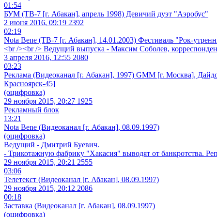
01:54
БУМ (ТВ-7 [г. Абакан], апрель 1998) Девичий дуэт "Аэробус"
2 июня 2016, 09:19
2392
02:19
Nota Bene (ТВ-7 [г. Абакан], 14.01.2003) Фестиваль "Рок-утрен
<br /><br /> Ведущий выпуска - Максим Соболев, корреспонден
3 апреля 2016, 12:55
2080
03:23
Реклама (Видеоканал [г. Абакан], 1997) GMM [г. Москва], Дайд
Красноярск-45]
(оцифровка)
29 ноября 2015, 20:27
1925
Рекламный блок
13:21
Nota Bene (Видеоканал [г. Абакан], 08.09.1997)
(оцифровка)
Ведущий - Дмитрий Буевич.
- Трикотажную фабрику "Хакасия" выводят от банкротства. Р
29 ноября 2015, 20:21
2555
03:06
Телетекст (Видеоканал [г. Абакан], 08.09.1997)
29 ноября 2015, 20:12
2086
00:18
Заставка (Видеоканал [г. Абакан], 08.09.1997)
(оцифровка)