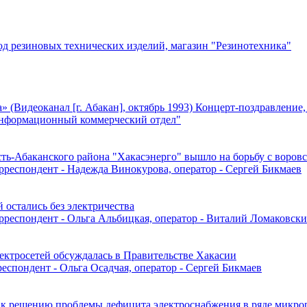
вод резиновых технических изделий, магазин "Резинотехника"
(Видеоканал [г. Абакан], октябрь 1993) Концерт-поздравление,
-информационный коммерческий отдел"
 Усть-Абаканского района "Хакасэнерго" вышло на борьбу с воро
орреспондент - Надежда Винокурова, оператор - Сергей Бикмаев
й остались без электричества
корреспондент - Ольга Альбицкая, оператор - Виталий Ломаковск
электросетей обсуждалась в Правительстве Хакасии
респондент - Ольга Осадчая, оператор - Сергей Бикмаев
ли к решению проблемы дефицита электроснабжения в ряде микр