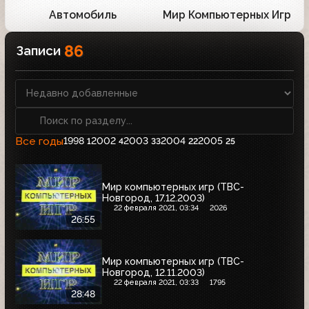
Автомобиль
Мир Компьютерных Игр
139
28
86
Записи
Все годы
1998
2002
2003
2004
2005
1
4
33
22
25
Мир компьютерных игр (ТВС-
Новгород, 17.12.2003)
22 февраля 2021, 03:34
2026
26:55
Мир компьютерных игр (ТВС-
Новгород, 12.11.2003)
22 февраля 2021, 03:33
1795
28:48