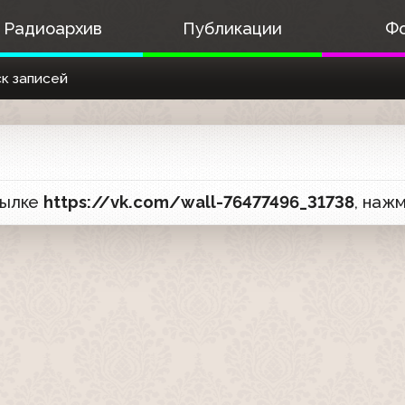
Радиоархив
Публикации
Ф
к записей
сылке
https://vk.com/wall-76477496_31738
, наж