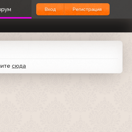
орум
Вход
Регистрация
мите
сюда