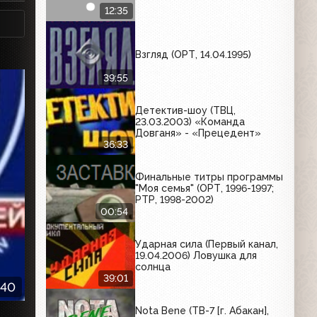
12:35
Взгляд (ОРТ, 14.04.1995)
39:55
Детектив-шоу (ТВЦ,
23.03.2003) «Команда
Довганя» - «Прецедент»
36:33
Финальные титры программы
"Моя семья" (ОРТ, 1996-1997;
РТР, 1998-2002)
00:54
Ударная сила (Первый канал,
19.04.2006) Ловушка для
солнца
39:01
:40
Nota Bene (ТВ-7 [г. Абакан],