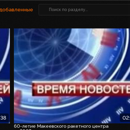
 добавленные
:38
02
60-летие Макеевского ракетного центра