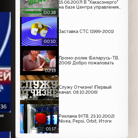
15.06.2007) В "Хакасэнерго"
на базе Центра управления
сетями начал работу
00:38
телефон доверия, или так
называемый колл-центр
Заставка СТС (1999-2001)
00:10
Промо-ролик (Беларусь-ТВ,
2006) Добро пожаловать
02:13
Служу Отчизне! (Первый
канал, 08.10.2006)
:36
не
Реклама (НТВ, 23.10.2002)
Nivea, Pepsi, Orbit, Итоги
01:17