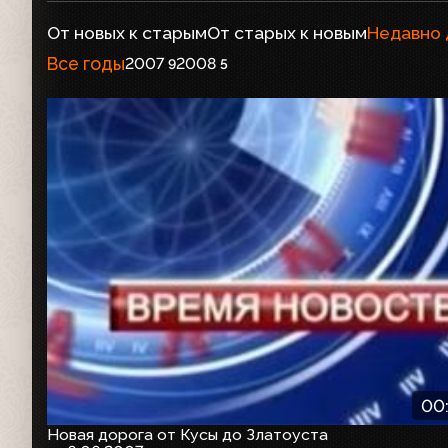
От новых к старым
От старых к новым
Недавно
Все годы
2007
2008
9
5
00
Новая дорога от Кусы до Златоуста