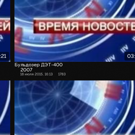
:21
03
Бульдозер ДЭТ-400
2007
18 июля 2015, 16:13
1783