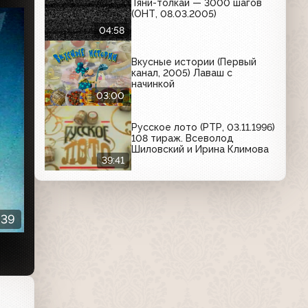
Тяни-толкай — 3000 шагов
(ОНТ, 08.03.2005)
04:58
Вкусные истории (Первый
канал, 2005) Лаваш с
начинкой
03:00
Русское лото (РТР, 03.11.1996)
108 тираж. Всеволод
Шиловский и Ирина Климова
39:41
:39