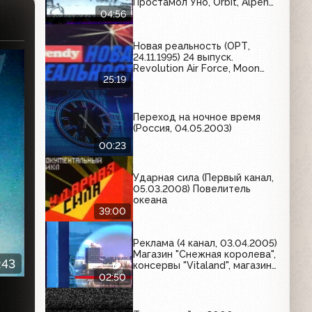
Простамол Уно, Orbit, Alpen
Gold, LG, Sorti, Чудо,
04:56
МераМед
Новая реальность (ОРТ,
24.11.1995) 24 выпуск.
Revolution Air Force, Moon
Crystal, Skitchin, Mutant Leage
25:19
Hockey, Skeleton Crew
Переход на ночное время
(Россия, 04.05.2003)
00:23
Ударная сила (Первый канал,
05.03.2008) Повелитель
океана
39:00
Реклама (4 канал, 03.04.2005)
Магазин "Снежная королева",
:43
консервы "Vitaland", магазин
"Sagita", мировой балет во
02:50
Дворце молодежи,
"Космодиск"