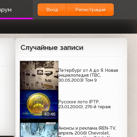
орум
Вход
Регистрация
Случайные записи
Петербург от А до Я. Новая
энциклопедия (ТВС,
30.05.2003) Том 9
Русское лото (РТР,
23.01.2000), 276-й тираж
40:46
Анонсы и реклама (REN-TV,
апрель 2006) Chevrolet,