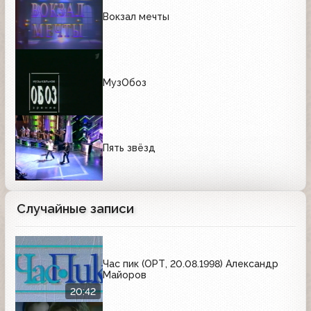
Вокзал мечты
МузОбоз
Пять звёзд
Случайные записи
Час пик (ОРТ, 20.08.1998) Александр
Майоров
20:42