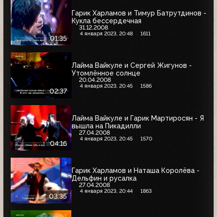
Гарик Харламов и Тимур Батрутдинов -
Кукла бессердечная
31.12.2008
4 января 2023, 20:48
1611
01:35
Лайма Вайкуле и Сергей Жигунов -
Утомлённое солнце
20.04.2008
4 января 2023, 20:45
1586
02:37
Лайма Вайкуле и Гарик Мартиросян - Я
вышла на Пикадилли
27.04.2008
4 января 2023, 20:45
1570
04:16
Гарик Харламов и Наташа Королёва -
Дельфин и русалка
27.04.2008
4 января 2023, 20:44
1863
03:35