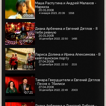
Маша Распутина и Андрей Малахов -
Маркиза
20.01.2008
4 января 2023, 20:39
1558
03:08
Диана Арбенина и Евгений Дятлов - Я
тебя ревную
20.01.2008
16 декабря 2022, 22:50
1495
04:30
Лариса Долина и Ирина Апексимова - В
кейптаунском порту
27.04.2008
16 декабря 2022, 22:50
2115
03:43
Тамара Гвердцители и Евгений Дятлов
- Песня о Тбилиси
27.04.2008
16 декабря 2022, 22:49
2003
07:21
Диана Арбенина и Дмитрий Дибров -