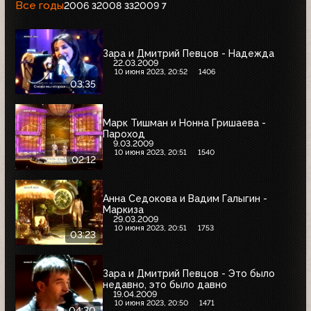
Все годы
2006
2008
2009
3
33
7
Зара и Дмитрий Певцов - Надежда
22.03.2009
10 июня 2023, 20:52
1406
03:35
Марк Тишман и Нонна Гришаева -
Пароход
9.03.2009
10 июня 2023, 20:51
1540
02:12
Анна Седокова и Вадим Галыгин -
Маркиза
29.03.2009
10 июня 2023, 20:51
1753
03:23
Зара и Дмитрий Певцов - Это было
недавно, это было давно
19.04.2009
10 июня 2023, 20:50
1471
04:30