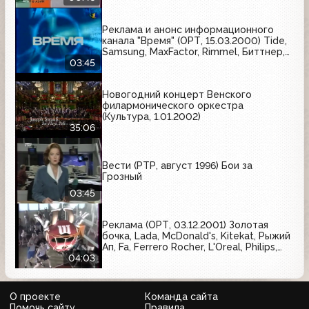
Реклама и анонс информационного
канала "Время" (ОРТ, 15.03.2000) Tide,
Samsung, MaxFactor, Rimmel, Биттнер,
100% Gold, Pantene Pro-V, Крестьянка,
03:45
Nesquik
Новогодний концерт Венского
филармонического оркестра
(Культура, 1.01.2002)
35:06
Вести (РТР, август 1996) Бои за
Грозный
03:45
Реклама (ОРТ, 03.12.2001) Золотая
бочка, Lada, McDonald's, Kitekat, Рыжий
Ап, Fa, Ferrero Rocher, L'Oreal, Philips,
Моя семья, Арсенальное, Nescafe,
04:03
M&M's
О проекте
Команда сайта
Помочь сайту
Правила