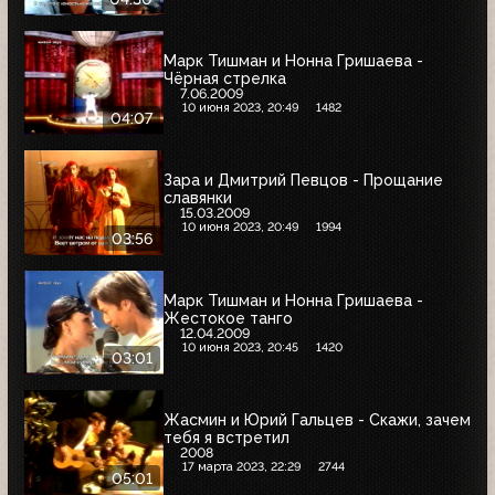
Марк Тишман и Нонна Гришаева -
Чёрная стрелка
7.06.2009
10 июня 2023, 20:49
1482
04:07
Зара и Дмитрий Певцов - Прощание
славянки
15.03.2009
10 июня 2023, 20:49
1994
03:56
Марк Тишман и Нонна Гришаева -
Жестокое танго
12.04.2009
10 июня 2023, 20:45
1420
03:01
Жасмин и Юрий Гальцев - Скажи, зачем
тебя я встретил
2008
17 марта 2023, 22:29
2744
05:01