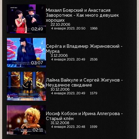
Михаил Боярский и Анастасия
Заворотнюк - Как много девушек
хороших
22.10.2006
4 января 2023, 20:50
1966
02:49
Серёга и Владимир Жириновский -
Мурка
3.12.2006
4 января 2023, 20:49
2536
03:07
Лайма Вайкуле и Сергей Жигунов -
Неудачное свидание
10.12.2006
4 января 2023, 20:49
1579
Иосиф Кобзон и Ирина Аллегрова -
Старый клён
31.12.2008
4 января 2023, 20:48
1599
02:11