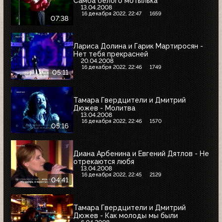
Самба белого мотылька
13.04.2008
16 декабря 2022, 22:47
1659
07:38
Лариса Долина и Гарик Мартиросян -
Нет тебя прекрасней
20.04.2008
16 декабря 2022, 22:46
1749
05:11
Тамара Гвердцители и Дмитрий
Дюжев - Молитва
13.04.2008
16 декабря 2022, 22:46
1570
05:16
Диана Арбенина и Евгений Дятлов - Не
отрекаются любя
13.04.2008
16 декабря 2022, 22:45
2129
04:41
Тамара Гвердцители и Дмитрий
Дюжев - Как молоды мы были