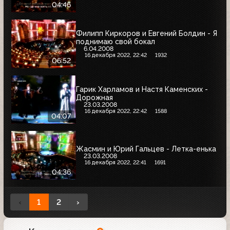
04:46
Филипп Киркоров и Евгений Болдин - Я
поднимаю свой бокал
6.04.2008
16 декабря 2022, 22:42
1932
06:52
Гарик Харламов и Настя Каменских -
Дорожная
23.03.2008
16 декабря 2022, 22:42
1588
04:07
Жасмин и Юрий Гальцев - Летка-енька
23.03.2008
16 декабря 2022, 22:41
1691
04:36
‹
1
2
›