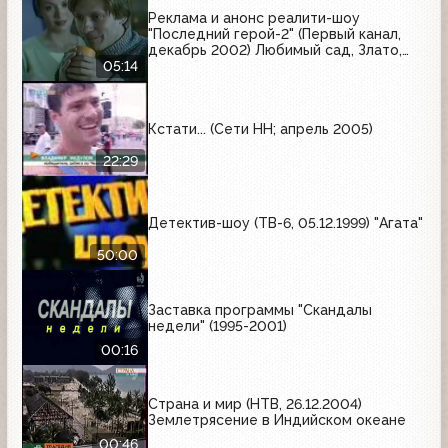
Реклама и анонс реалити-шоу
"Последний герой-2" (Первый канал,
декабрь 2002) Любимый сад, Злато,
Фервекс, Майский, Lash Expansion,
05:14
Чемпион, Домик в деревне, Braun,
Чудо йогурт, Sunsilk
Кстати... (Сети НН; апрель 2005)
22:29
Детектив-шоу (ТВ-6, 05.12.1999) "Агата"
50:00
Заставка программы "Скандалы
недели" (1995-2001)
00:16
Страна и мир (НТВ, 26.12.2004)
Землетрясение в Индийском океане
00:46