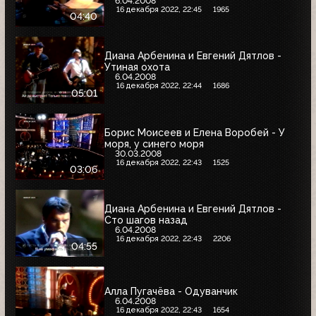
6.04.2008
16 декабря 2022, 22:45
1965
04:40
Диана Арбенина и Евгений Дятлов -
Утиная охота
6.04.2008
16 декабря 2022, 22:44
1686
05:01
Борис Моисеев и Елена Воробей - У
моря, у синего моря
30.03.2008
16 декабря 2022, 22:43
1525
03:06
Диана Арбенина и Евгений Дятлов -
Сто шагов назад
6.04.2008
16 декабря 2022, 22:43
2206
04:55
Алла Пугачёва - Одуванчик
6.04.2008
16 декабря 2022, 22:43
1654