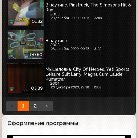
В паутине. Pinstruck, The Simpsons Hit &
Run
2003
28 декабря 2020, 00:37
3288
01:32
В паутине
2003
28 декабря 2020, 00:37
3122
00:50
Мышеловка. City Of Heroes, Yeti Sports,
Leisure Suit Larry: Magna Cum Laude,
Kumawar
2004
20 декабря 2020, 23:38
2353
03:39
‹
1
2
›
Оформление программы