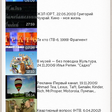
Venus, Boss, Всероссийская перепись
05:09
населения, Wispa, Palmolive, Blend-a-
med, Причуда
ЖЗЛ (ОРТ, 22.05.2001) Григорий
Чухрай. Кино - моя жизнь
27:59
Те кто (ТВ-6, 1999) Фрагмент
07:26
В музей — без поводка (Культура,
24.11.2006) Илья Репин. "Садко"
12:10
Реклама (Первый канал, 19.11.2005)
Ahmad Tea, Lexus, Taft, Билайн, Kinder,
Rich, Mr.Proper, Motorola, Пумпан,
Вулкан, Стопангин, Caprice, Чёрный
06:14
жемчуг, Nokia
Квартирный вопрос (НТВ, 6.04.2002)