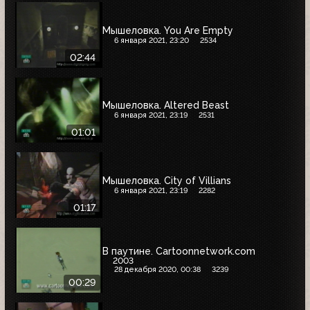
Мышеловка. You Are Empty
6 января 2021, 23:20
2534
02:44
Мышеловка. Altered Beast
6 января 2021, 23:19
2531
01:01
Мышеловка. City of Villians
6 января 2021, 23:19
2282
01:17
В паутине. Cartoonnetwork.com
2003
28 декабря 2020, 00:38
3239
00:29