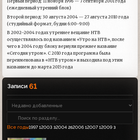
Первый период: 11 ноября 1996 — 7 сентября 2001 года
(ежедневный утренний блок)
Второй период: 30 августа 2004 — 27 августа 2010 года
(студийный формат, будни 6:00–9:00)
В 2002–2004 годах утреннее вещание НТВ
осуществлялось под названием «Утро на НТВ», после
чего в 2004 году блоку вернули прежнее название
«Сегодня утром». С 2010 года программа была
переименована в «НТВ утром» и выходила под этим
названием до марта 2015 года
61
Записи
Все годы
1997
2003
2004
2006
2007
2009
1
3
26
1
1
3