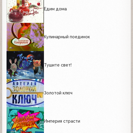
Едим дома
Кулинарный поединок
Тушите свет!
Золотой ключ
Империя страсти