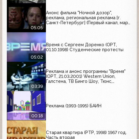
Анонс фильма "Ночной дозор",
реклама, региональная реклама [г.
Санкт-Петербург] (Первый канал, март
2007) Tuborg, Garnier, ПИТ, Ile de
05:05
Beaute, Балтимор, Foster's, Толстяк,
Пятёрочка, Радио Хит, Компьютерный
мир, Ori, Valio
Время с Сергеем Доренко (ОРТ,
01.10.1998) Студенческие протесты
05:02
Реклама и анонс программы "Время"
(ОРТ, 21.03.2001) Western Union,
Галстена, ТВ Бинго Шоу, Тюнс,
Биттнер, Kodak, Пумпан, Calgon, M&M's,
03:39
Indesit, Гентос, Fanta
Реклама (1993-1995) БАИН
00:18
Старая квартира (РТР, 1998) 1967 год.
Часть вторая