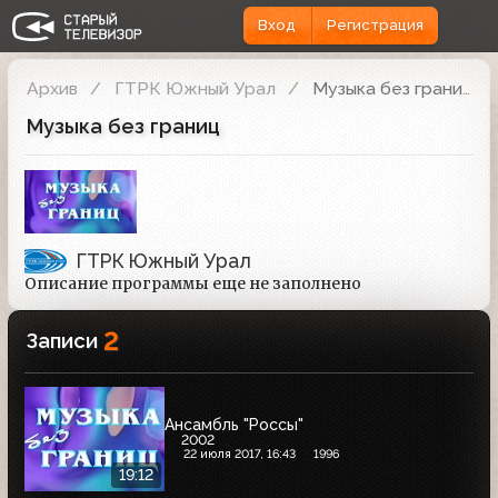
Вход
Регистрация
Архив
ГТРК Южный Урал
Музыка без границ
Музыка без границ
ГТРК Южный Урал
Описание программы еще не заполнено
2
Записи
Ансамбль "Россы"
2002
22 июля 2017, 16:43
1996
19:12