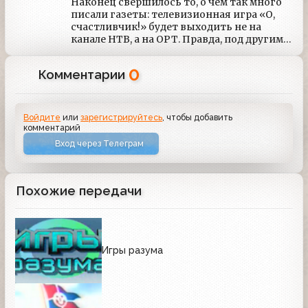
Наконец свершилось то, о чем так много
писали газеты: телевизионная игра «О,
счастливчик!» будет выходить не на
канале НТВ, а на ОРТ. Правда, под другим
названием — «Кто хочет стать
миллионером?» Но до сих пор
0
Комментарии
руководство первого канала держит в
строжайшей тайне — кто же станет
главным «счастливчиком». Как известно,
Д.
Войдите
или
зарегистрируйтесь
, чтобы добавить
комментарий
Вход через Телеграм
Похожие передачи
Игры разума