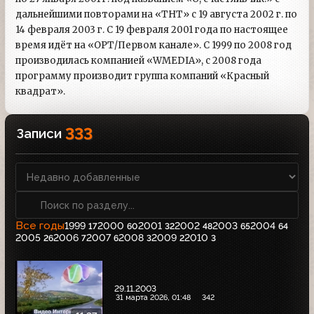
дальнейшими повторами на «ТНТ» с 19 августа 2002 г. по
14 февраля 2003 г. С 19 февраля 2001 года по настоящее
время идёт на «ОРТ/Первом канале». С 1999 по 2008 год
производилась компанией «WMEDIA», с 2008 года
программу производит группа компаний «Красный
квадрат».
333
Записи
Все годы
1999
2000
2001
2002
2003
2004
17
60
32
48
65
64
2005
2006
2007
2008
2009
2010
26
7
6
3
2
3
29.11.2003
31 марта 2026, 01:48
342