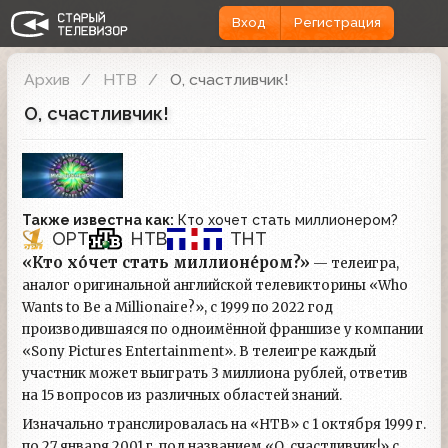
Вход
Регистрация
Архив
НТВ
О, счастливчик!
О, счастливчик!
Также известна как:
Кто хочет стать миллионером?
ОРТ
НТВ
ТНТ
«Кто хо́чет стать миллионе́ром?»
— телеигра,
аналог оригинальной английской телевикторины «Who
Wants to Be a Millionaire?», с 1999 по 2022 год
производившаяся по одноимённой франшизе у компании
«Sony Pictures Entertainment». В телеигре каждый
участник может выиграть 3 миллиона рублей, ответив
на 15 вопросов из различных областей знаний.
Изначально транслировалась на «НТВ» с 1 октября 1999 г.
по 27 января 2001 г. под названием «О, счастливчик!» с