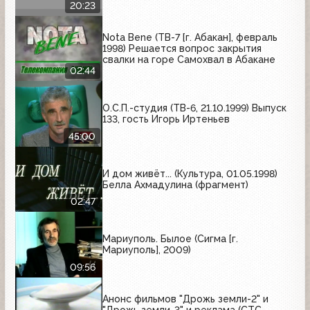
20:23
Nota Bene (ТВ-7 [г. Абакан], февраль
1998) Решается вопрос закрытия
свалки на горе Самохвал в Абакане
02:44
О.С.П.-студия (ТВ-6, 21.10.1999) Выпуск
133, гость Игорь Иртеньев
45:00
И дом живёт... (Культура, 01.05.1998)
Белла Ахмадулина (фрагмент)
02:47
Мариуполь. Былое (Сигма [г.
Мариуполь], 2009)
09:56
Анонс фильмов "Дрожь земли-2" и
"Дрожь земли-3" и реклама (СТС,