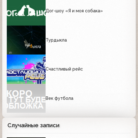
Дог-шоу «Я и моя собака»
Турдыкла
Счастливый рейс
Век футбола
Случайные записи