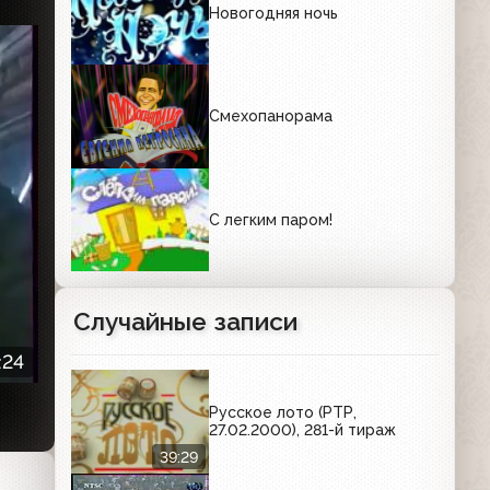
Новогодняя ночь
Смехопанорама
С легким паром!
Случайные записи
:24
Русское лото (РТР,
27.02.2000), 281-й тираж
39:29