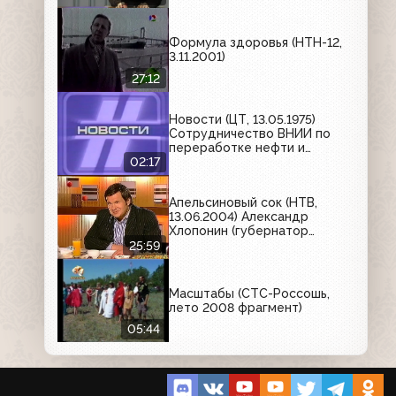
Формула здоровья (НТН-12,
3.11.2001)
27:12
Новости (ЦТ, 13.05.1975)
Сотрудничество ВНИИ по
переработке нефти и
Московского опытно-
02:17
промышленного завода
Апельсиновый сок (НТВ,
13.06.2004) Александр
Хлопонин (губернатор
Красноярского края)
25:59
Масштабы (СТС-Россошь,
лето 2008 фрагмент)
05:44