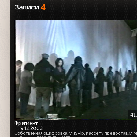
4
Записи
41
Фрагмент
9.12.2003