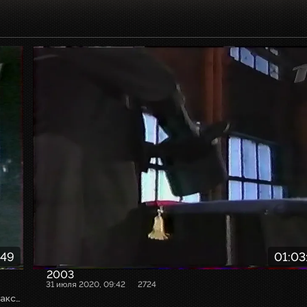
:49
01:03
2003
31 июля 2020, 09:42
2724
Собственная оцифровка. VHSRip. Кассету предоставил Максим Любушкин (mchk11)