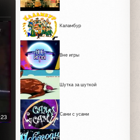
Каламбур
Вне игры
Шутка за шуткой
Сами с усами
:23