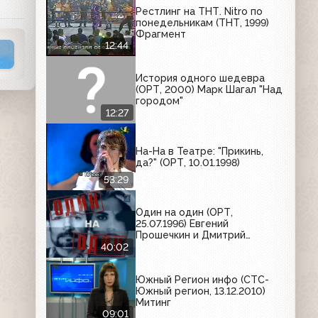
Рестлинг на ТНТ. Nitro по
понедельникам (ТНТ, 1999)
Фрагмент
12:44
История одного шедевра
(ОРТ, 2000) Марк Шагал "Над
городом"
12:27
На-На в Театре: "Прикинь,
да?" (ОРТ, 10.01.1998)
53:29
Один на один (ОРТ,
25.07.1996) Евгений
Прошечкин и Дмитрий
Васильев
40:02
Южный Регион инфо (СТС-
Южный регион, 13.12.2010)
Митинг
09:01