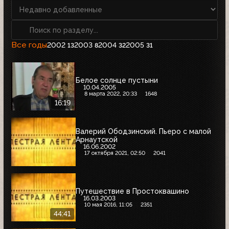
Все годы
2002
2003
2004
2005
13
8
32
31
Белое солнце пустыни
10.04.2005
8 марта 2022, 20:33
1648
16:19
Валерий Ободзинский. Пьеро с малой
Арнаутской
16.06.2002
17 октября 2021, 02:50
2041
Путешествие в Простоквашино
16.03.2003
10 мая 2016, 11:05
2351
44:41