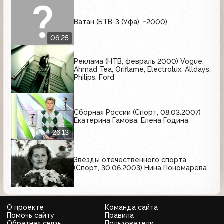
Ватан (БТВ-3 (Уфа), ~2000)
06:25
Реклама (НТВ, февраль 2000) Vogue,
Ahmad Tea, Oriflame, Electrolux, Alldays,
Philips, Ford
Сборная России (Спорт, 08.03.2007)
Екатерина Гамова, Елена Година
26:13
Звёзды отечественного спорта
(Спорт, 30.06.2003) Нина Пономарёва
О проекте
Команда сайта
Помочь сайту
Правила
Обратная связь
Пользователи