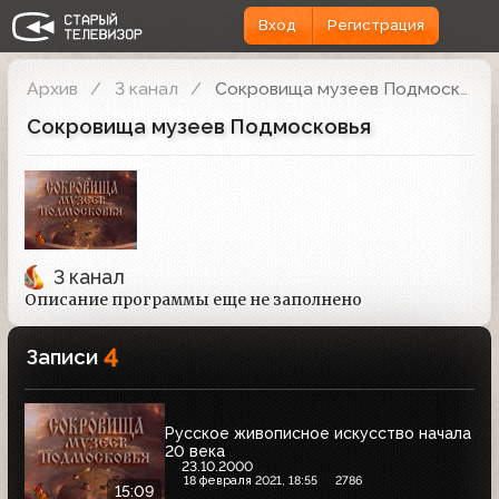
Вход
Регистрация
Архив
3 канал
Сокровища музеев Подмосковья
Сокровища музеев Подмосковья
3 канал
Описание программы еще не заполнено
4
Записи
Русское живописное искусство начала
20 века
23.10.2000
18 февраля 2021, 18:55
2786
15:09