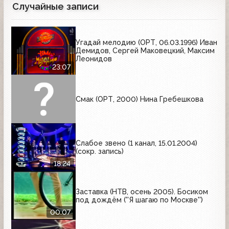
Случайные записи
Угадай мелодию (ОРТ, 06.03.1996) Иван
Демидов, Сергей Маковецкий, Максим
Леонидов
23:07
Смак (ОРТ, 2000) Нина Гребешкова
Слабое звено (1 канал, 15.01.2004)
(сокр. запись)
18:24
Заставка (НТВ, осень 2005). Босиком
под дождём (''Я шагаю по Москве'')
00:07