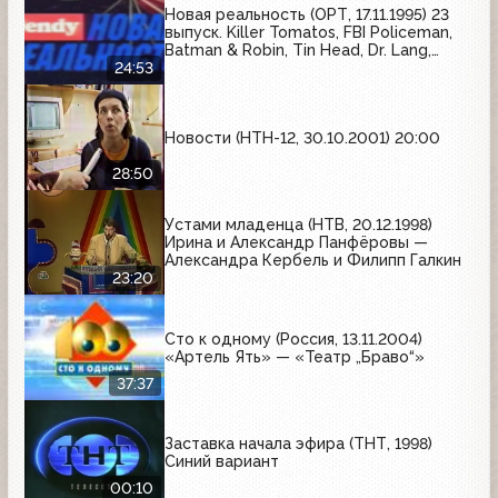
Новая реальность (ОРТ, 17.11.1995) 23
выпуск. Killer Tomatos, FBI Policeman,
Batman & Robin, Tin Head, Dr. Lang,
Tarzan
24:53
Новости (НТН-12, 30.10.2001) 20:00
28:50
Устами младенца (НТВ, 20.12.1998)
Ирина и Александр Панфёровы —
Александра Кербель и Филипп Галкин
23:20
Сто к одному (Россия, 13.11.2004)
«Артель Ять» — «Театр „Браво“»
37:37
Заставка начала эфира (ТНТ, 1998)
Синий вариант
00:10