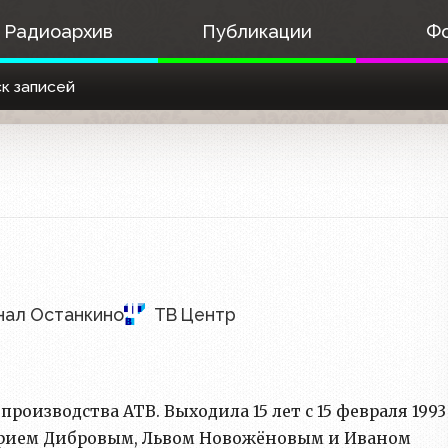
Радиоархив
Публикации
Ф
к записей
анал Останкино
ТВ Центр
оизводства АТВ. Выходила 15 лет с 15 февраля 1993
рием Дибровым, Львом Новожёновым и Иваном