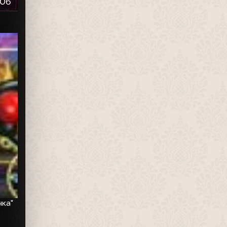
:06
чка"