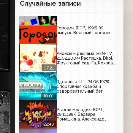
Случайные записи
Городок (РТР, 1996) 39
выпуск. Военный Городок
26:11
Анонсы и реклама (REN-TV,
21.02.2004) Растишка, Dirol,
Фруктовый сад, Fa, Rexona,
Actimel, Braun, Rich, Причуда,
07:21
Halls
Здоровье (ЦТ, 24.06.1978)
Спортивная ходьба и
оздоровительный бег
10:01
Угадай мелодию (ОРТ,
29.11.1997) Варвара
Ромашкина, Александр
Пушкарев, Наталья Кабанова
22:48