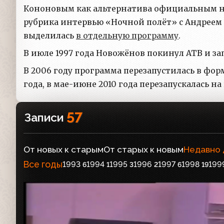
Кононовым как альтернатива официальным нов
рубрика интервью «Ночной полёт» с Андрее
выделилась
в отдельную программу
.
В июле 1997 года Новожёнов покинул АТВ и з
В 2006 году программа перезапустилась в фор
года, в мае-июне 2010 года перезапускалась н
57
Записи
От новых к старым
От старых к новым
Недавно
Все годы
1993
1994
1995
1996
1997
1998
199
6
1
3
2
6
19