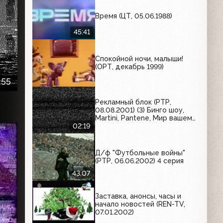
Время (ЦТ, 05.06.1988)
45:41
Спокойной ночи, малыши!
(ОРТ, декабрь 1999)
:55
Рекламный блок (РТР,
08.08.2001) (3) Бинго шоу,
Martini, Pantene, Мир вашему
дому, Milagro, Sanpellegrino
02:19
Д/ф "Футбольные войны"
(РТР, 06.06.2002) 4 серия
43:07
Заставка, анонсы, часы и
начало новостей (REN-TV,
07.01.2002)