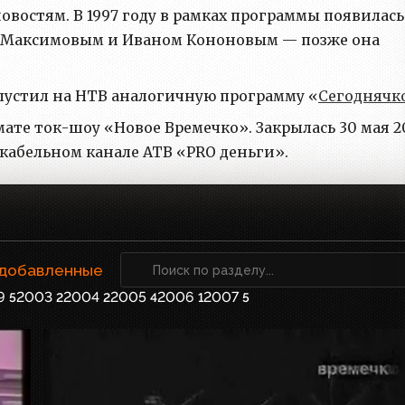
остям. В 1997 году в рамках программы появилась
м Максимовым и Иваном Кононовым — позже она
апустил на НТВ аналогичную программу «
Сегоднячк
мате ток-шоу «Новое Времечко». Закрылась 30 мая 
а кабельном канале АТВ «PRO деньги».
 добавленные
9
2003
2004
2005
2006
2007
5
2
2
4
1
5