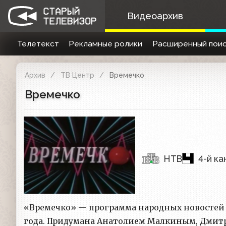
Видеоархив
Телетекст
Рекламные ролики
Расширенный поис
Архив
ТВ Центр
Времечко
Времечко
НТВ
4-й к
«Времечко» — программа народных новостей пр
года. Придумана Анатолием Малкиным, Дмит