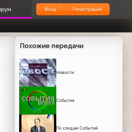
орум
Вход
Регистрация
Похожие передачи
Новости
События
По следам Событий