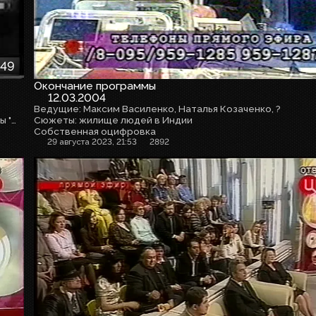
:49
Окончание программы
12.03.2004
Ведущие: Максим Василенко, Наталья Козаченко, ?
Гость программы: Тимур Мардер, главный редактор газеты "Жизнь"
Сюжеты: жилище людей в Индии
Собственная оцифровка
29 августа 2023, 21:53
2892