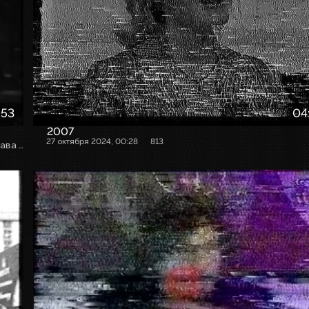
:53
04
2007
27 октября 2024, 00:28
813
Видео предоставлено YouTube-каналом "Памяти Владислава Листьева" ()