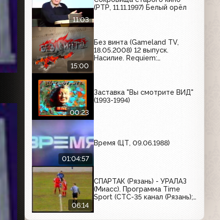
(РТР, 11.11.1997) Белый орёл
11:03
Без винта (Gameland TV,
18.05.2008) 12 выпуск.
Насилие. Requiem:
Bloodymare, F.E.A.R. Perseus
15:00
Mandate, Mount & Blade
(обзор демоверсии)
Заставка "Вы смотрите ВИД"
(1993-1994)
00:23
Время (ЦТ, 09.06.1988)
01:04:57
СПАРТАК (Рязань) - УРАЛАЗ
(Миасс). Программа Time
Sport (СТС-35 канал (Рязань);
1996)
06:14