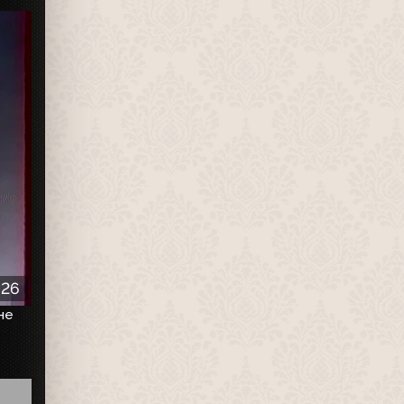
:26
не