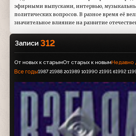
эфирными выпусками, интервью, музыкальны
политических вопросов. В разное время её ве
значительное влияние на развитие отечеств
312
Записи
От новых к старым
От старых к новым
Недавно
Все годы
1987
1988
1989
1990
1991
1992
19
2
20
10
2
6
1