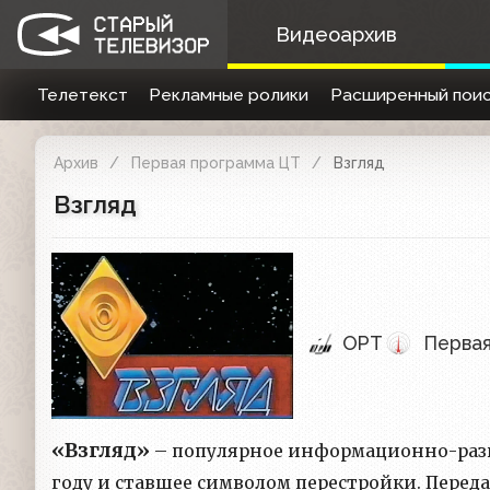
Видеоархив
Телетекст
Рекламные ролики
Расширенный поис
Архив
Первая программа ЦТ
Взгляд
Взгляд
ОРТ
Перва
«Взгляд»
– популярное информационно-развл
году и ставшее символом перестройки. Пере