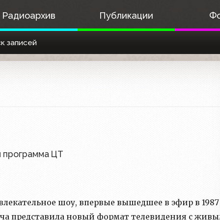
Радиоархив
Публикации
Ф
к записей
я программа ЦТ
екательное шоу, впервые вышедшее в эфир в 1987
дача представила новый формат телевидения с жив