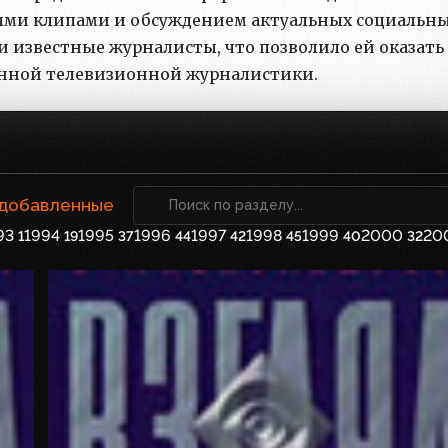
ми клипами и обсуждением актуальных социальны
ли известные журналисты, что позволило ей оказать
енной телевизионной журналистики.
 добавленные
93
1994
1995
1996
1997
1998
1999
2000
20
1
19
37
44
42
45
40
32