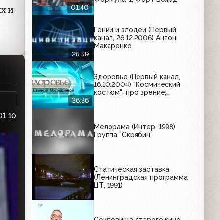
01:40
х и
Гении и злодеи (Первый
канал, 26.12.2006) Антон
Макаренко
25:59
Здоровье (Первый канал,
16.10.2004) "Космический
костюм"; про зрение;
лечение остеопороза.
36:36
01
10
Мелорама (Интер, 1998)
Группа "Скрябин"
Статическая заставка
(Ленинградская программа
ЦТ, 1991)
Сокровища старого кино