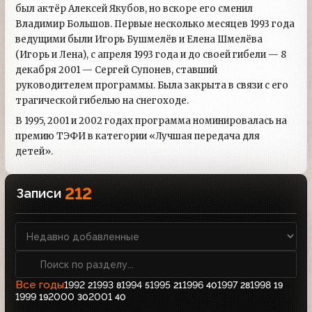
был актёр Алексей Якубов, но вскоре его сменил
Владимир Большов. Первые несколько месяцев 1993 года
ведущими были Игорь Бушмелёв и Елена Шмелёва
(Игорь и Лена), с апреля 1993 года и до своей гибели — 8
декабря 2001 — Сергей Супонев, ставший
руководителем программы. Была закрыта в связи с его
трагической гибелью на снегоходе.
В 1995, 2001 и 2002 годах программа номинировалась на
премию ТЭФИ в категории «Лучшая передача для
детей».
212
Записи
Все годы
1992
1993
1994
1995
1996
1997
1998
2
8
5
21
40
28
19
1999
2000
2001
19
30
40