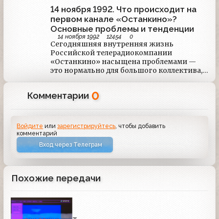
14 ноября 1992. Что происходит на
первом канале «Останкино»?
Основные проблемы и тенденции
14 ноября 1992
12454
0
Сегодняшняя внутренняя жизнь
Российской телерадиокомпании
«Останкино» насыщена проблемами —
это нормально для большого коллектива,
живущего по своим, иногда
малопонятным даже для самих
0
Комментарии
сотрудников телерадиокомпании,
законам. В сегодняшнем обзоре
«Коммерсанть» рассказывает об
основных тенденциях.
Войдите
или
зарегистрируйтесь
, чтобы добавить
комментарий
Вход через Телеграм
Похожие передачи