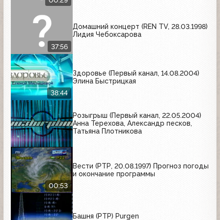
00:29
Домашний концерт (REN TV, 28.03.1998)
Лидия Чебоксарова
37:56
Здоровье (Первый канал, 14.08.2004)
Элина Быстрицкая
38:44
Розыгрыш (Первый канал, 22.05.2004)
Анна Терехова, Александр песков,
Татьяна Плотникова
Вести (РТР, 20.08.1997) Прогноз погоды
и окончание программы
00:53
Башня (РТР) Purgen