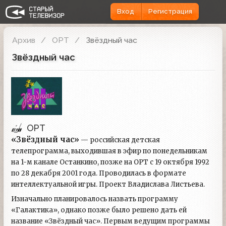
Вход
Регистрация
Архив
ОРТ
Звёздный час
Звёздный час
ОРТ
«Звёздный час»
— российская детская
телепрограмма, выходившая в эфир по понедельникам
на 1-м канале Останкино, позже на ОРТ с 19 октября 1992
по 28 декабря 2001 года. Проводилась в формате
интеллектуальной игры. Проект Владислава Листьева.
Изначально планировалось назвать программу
«Галактика», однако позже было решено дать ей
название «Звёздный час». Первым ведущим программы