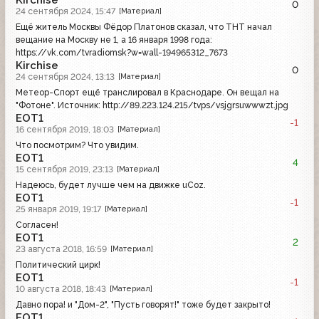
Kirchise
0
24 сентября 2024, 15:47
[Материал]
Ещё житель Москвы Фёдор Платонов сказал, что ТНТ начал
вещание на Москву не 1, а 16 января 1998 года:
https://vk.com/tvradiomsk?w=wall-194965312_7673
Kirchise
0
24 сентября 2024, 13:13
[Материал]
Метеор-Спорт ещё транслировал в Краснодаре. Он вещал на
"Фотоне". Источник: http://89.223.124.215/tvps/vsjgrsuwwwzt.jpg
EOT1
-1
16 сентября 2019, 18:03
[Материал]
Что посмотрим? Что увидим.
EOT1
4
15 сентября 2019, 23:13
[Материал]
Надеюсь, будет лучше чем на движке uCoz.
EOT1
-1
25 января 2019, 19:17
[Материал]
Согласен!
EOT1
2
23 августа 2018, 16:59
[Материал]
Политический цирк!
EOT1
-1
10 августа 2018, 18:43
[Материал]
Давно пора! и "Дом-2", "Пусть говорят!" тоже будет закрыто!
EOT1