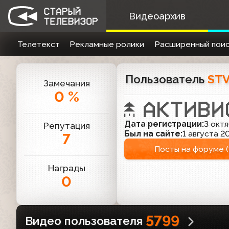
Видеоархив
Телетекст
Рекламные ролики
Расширенный поис
Пользователь
STV
Замечания
0 %
Дата регистрации:
3 октя
Репутация
Был на сайте:
1 августа 20
7
Посты на форуме (
Награды
0
5799
Видео пользователя