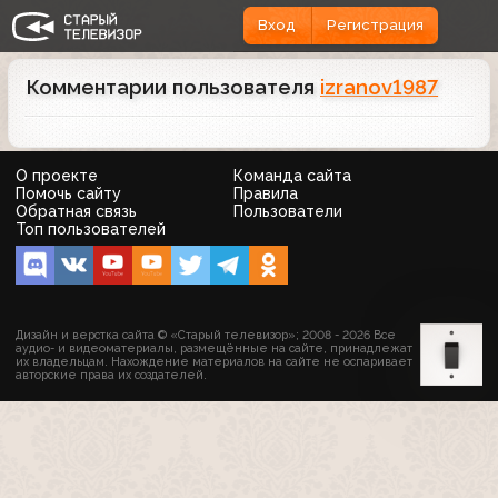
Вход
Регистрация
Комментарии пользователя
izranov1987
О проекте
Команда сайта
Помочь сайту
Правила
Обратная связь
Пользователи
Топ пользователей
Дизайн и верстка сайта © «Старый телевизор»; 2008 - 2026 Все
аудио- и видеоматериалы, размещённые на сайте, принадлежат
их владельцам. Нахождение материалов на сайте не оспаривает
авторские права их создателей.