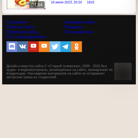
Анонс сериала "Воротилы: Быть
вместе" и реклама (Первый канал,
19.07.2009) Opel, Sprite, Даниссимо,
L'Oreal, Роллтон, Турбослим, Чудо,
19 июня 2023, 20:20
1815
04:54
Nivea, Actimel
О проекте
Команда сайта
Помочь сайту
Правила
Обратная связь
Пользователи
Топ пользователей
Дизайн и верстка сайта © «Старый телевизор»; 2008 - 2026 Все
аудио- и видеоматериалы, размещённые на сайте,
принадлежат их владельцам. Нахождение материалов на
сайте не оспаривает авторские права их создателей.