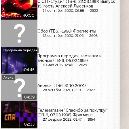
О.С.П.-студия (ТВ-6, 22.03.1997) Выпуск
15, гость Алексей Лысенков
14 сентября 2020, 06:55
2922
40:00
Обоз (ТВ6, ~1998) Фрагменты
12 сентября 2020, 21:06
2603
Программа передач
Программа передач, заставки и
анонсы (ТВ-6, 05.02.1995)
10 мая 2015, 12:40
2629
04:45
Анонс
Анонсы (ТВ6, 31.10.2001)
28 октября 2021, 02:10
2027
04:39
Телемагазин "Спасибо за покупку!"
(ТВ-6, 07.03.1998) Фрагмент
27 февраля 2022, 01:47
1854
02:33