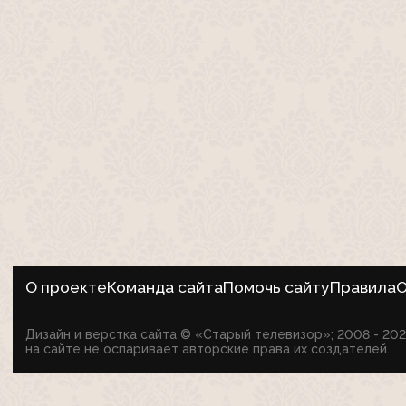
О проекте
Команда сайта
Помочь сайту
Правила
О
Дизайн и верстка сайта © «Старый телевизор»; 2008 - 2
на сайте не оспаривает авторские права их создателей.