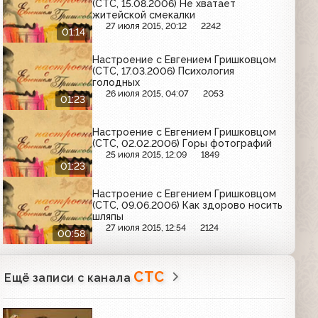
(СТС, 15.08.2006) Не хватает
житейской смекалки
27 июля 2015, 20:12
2242
01:14
Настроение с Евгением Гришковцом
(СТС, 17.03.2006) Психология
голодных
26 июля 2015, 04:07
2053
01:23
Настроение с Евгением Гришковцом
(СТС, 02.02.2006) Горы фотографий
25 июля 2015, 12:09
1849
01:23
Настроение с Евгением Гришковцом
(СТС, 09.06.2006) Как здорово носить
шляпы
27 июля 2015, 12:54
2124
00:58
СТС
Ещё записи с канала