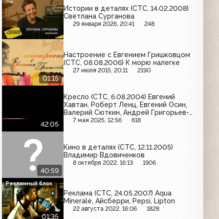
Истории в деталях (СТС, 14.02.2008)
Светлана Сурганова
29 января 2026, 20:41
248
Настроение с Евгением Гришковцом
(СТС, 08.08.2006) К морю налегке
27 июля 2015, 20:11
2190
01:15
Кресло (СТС, 6.08.2004) Евгений
Хавтан, Роберт Ленц, Евгений Осин,
Валерий Сюткин, Андрей Григорьев-
Апполонов, Елена Шитикова
7 мая 2025, 12:56
618
42:05
Кино в деталях (СТС, 12.11.2005)
Владимир Вдовиченков
8 октября 2022, 16:13
1906
40:59
Рекламный блок
Реклама (СТС, 24.05.2007) Aqua
Minerale, Айсберри, Pepsi, Lipton
22 августа 2022, 16:06
1828
01:35