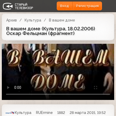
Вход
Регистрация
Архив
Культура
В вашем доме
В вашем доме (Культура, 18.02.2006)
Оскар Фельцман (фрагмент)
Культура
RUErmine
1882
28 марта 2015, 19:52