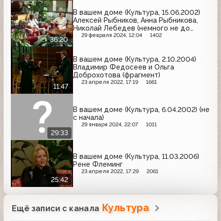
В вашем доме (Культура, 15.06.2002)
Алексей Рыбников, Анна Рыбникова,
Николай Лебедев (немного не до
конца)
29 февраля 2024, 12:04
1402
36:20
В вашем доме (Культура, 2.10.2004)
Владимир Федосеев и Ольга
Доброхотова (фрагмент)
23 апреля 2022, 17:19
1661
11:47
В вашем доме (Культура, 6.04.2002) (не
с начала)
29 января 2024, 22:07
1011
29:33
В вашем доме (Культура, 11.03.2006)
Рене Флеминг
23 апреля 2022, 17:29
2061
25:42
Культура
Ещё записи с канала