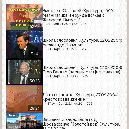
Вместе с Фафалей (Культура, 1999)
Математика и ерунда всякая с
Фафалей. Выпуск 1
17 июля 2025, 18:47
514
52:42
Школа злословия (Культура, 12.01.2004)
Александр Починок
1 января 2026, 15:11
266
51:41
Школа злословия (Культура, 17.03.2003)
Егор Гайдар (первый раз) [не с начала]
1 января 2026, 13:45
275
50:13
Лето господне (Культура, 27.09.2004)
Крестовоздвижение
27 октября 2024, 00:10
769
25:34
Анонс
Заставки и анонс балета Д.
Шостаковича "Золотой век" (Культура,
18.03.2006)