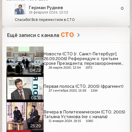
Герман Руднев
0
18 февраля 2024, 13:03
Спасибо! Всё переместили в СТО
СТО
Ещё записи с канала
Новости (СТО [г. Санкт-Петербург],
26.09.2006) Референдум о третьем
сроке Президента; перезахоронение
останков императрицы Марии
26 марта 2020, 12:04
1972
04:22
Фёдоровны (фрагмент)
Первая полоса (СТО, 2005) (фрагмент)
27 сентября 2023, 15:59
1334
05:11
Вечера в Политехническом (СТО, 2005)
Татьяна Устинова (не с начала)
11 января 2024, 18:15
1060
25:29