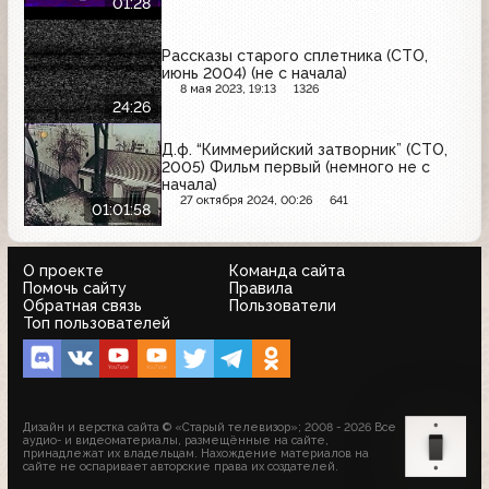
01:28
Рассказы старого сплетника (СТО,
июнь 2004) (не с начала)
8 мая 2023, 19:13
1326
24:26
Д.ф. “Киммерийский затворник” (СТО,
2005) Фильм первый (немного не с
начала)
27 октября 2024, 00:26
641
01:01:58
О проекте
Команда сайта
Помочь сайту
Правила
Обратная связь
Пользователи
Топ пользователей
Дизайн и верстка сайта © «Старый телевизор»; 2008 - 2026 Все
аудио- и видеоматериалы, размещённые на сайте,
принадлежат их владельцам. Нахождение материалов на
сайте не оспаривает авторские права их создателей.