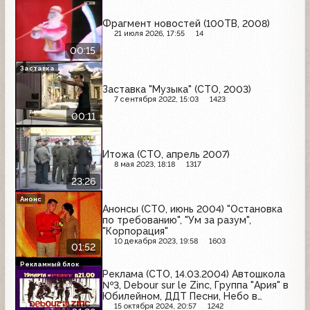
Фрагмент новостей (100ТВ, 2008)
21 июля 2026, 17:55
14
00:15
Заставка
Заставка "Музыка" (СТО, 2003)
7 сентября 2022, 15:03
1423
00:11
Итожа (СТО, апрель 2007)
8 мая 2023, 18:18
1317
23:26
Анонс
Анонсы (СТО, июнь 2004) "Остановка
по требованию", "Ум за разум",
"Корпорация"
10 декабря 2023, 19:58
1603
01:52
Рекламный блок
Реклама (СТО, 14.03.2004) Автошкола
№3, Debour sur le Zinc, Группа "Ария" в
Юбилейном, ДДТ Песни, Небо в
чемодане или цуцики в ночи, Taxi Blues
15 октября 2024, 20:57
1242