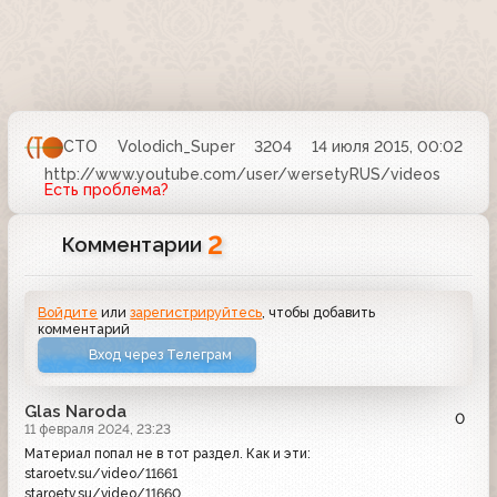
СТО
Volodich_Super
3204
14 июля 2015, 00:02
http://www.youtube.com/user/wersetyRUS/videos
Есть проблема?
2
Комментарии
Войдите
или
зарегистрируйтесь
, чтобы добавить
комментарий
Вход через Телеграм
Glas Naroda
0
11 февраля 2024, 23:23
Материал попал не в тот раздел. Как и эти:
staroetv.su/video/11661
staroetv.su/video/11660