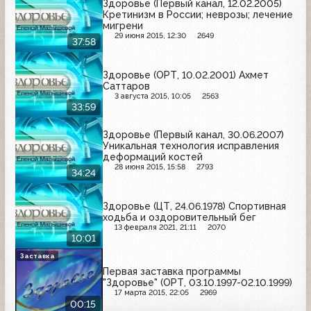
Здоровье (Первый канал, 12.02.2005)
Кретинизм в России; неврозы; лечение
мигрени
29 июня 2015, 12:30
2649
37:58
Здоровье (ОРТ, 10.02.2001) Ахмет
Саттаров
3 августа 2015, 10:05
2563
33:59
Здоровье (Первый канал, 30.06.2007)
Уникальная технология исправления
деформаций костей
28 июня 2015, 15:58
2793
34:24
Здоровье (ЦТ, 24.06.1978) Спортивная
ходьба и оздоровительный бег
13 февраля 2021, 21:11
2070
10:01
Заставка
Первая заставка программы
"Здоровье" (ОРТ, 03.10.1997-02.10.1999)
17 марта 2015, 22:05
2969
00:15