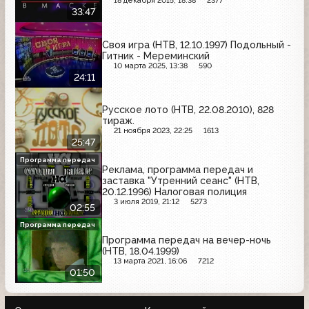
18 декабря 2015, 18:38
2377
33:47
Своя игра (НТВ, 12.10.1997) Подольный -
Гитник - Мереминский
10 марта 2025, 13:38
590
24:11
Русское лото (НТВ, 22.08.2010), 828
тираж.
21 ноября 2023, 22:25
1613
25:47
Программа передач
Реклама, программа передач и
заставка "Утренний сеанс" (НТВ,
20.12.1996) Налоговая полиция
3 июля 2019, 21:12
5273
02:55
Программа передач
Программа передач на вечер-ночь
(НТВ, 18.04.1999)
13 марта 2021, 16:06
7212
01:50