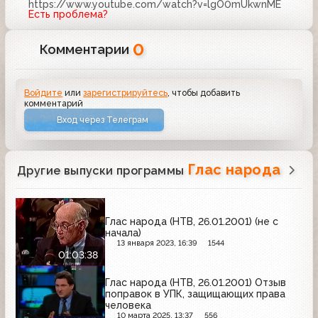
https://www.youtube.com/watch?v=lgO0mUkwnME
Есть проблема?
0
Комментарии
Войдите
или
зарегистрируйтесь
, чтобы добавить
комментарий
Вход через Телеграм
Глас народа
Другие выпуски программы
Глас народа (НТВ, 26.01.2001) (не с
начала)
13 января 2023, 16:39
1544
01:03:38
Глас народа (НТВ, 26.01.2001) Отзыв
поправок в УПК, защищающих права
человека
10 марта 2025, 13:37
556