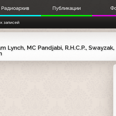
Радиоархив
Публикации
Ф
к записей
am Lynch, MC Pandjabi, R.H.C.P., Swayzak
n