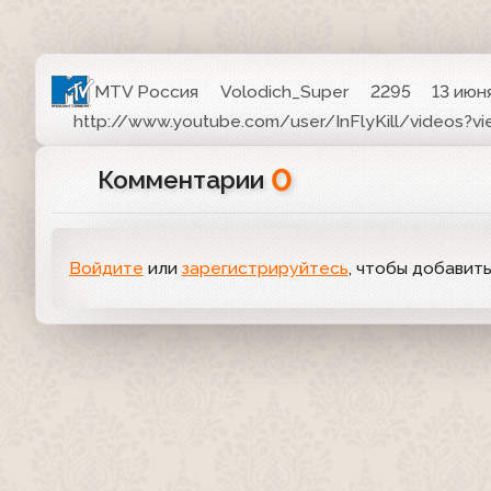
MTV Россия
Volodich_Super
2295
13 июня
http://www.youtube.com/user/InFlyKill/videos?v
0
Комментарии
Войдите
или
зарегистрируйтесь
, чтобы добавит