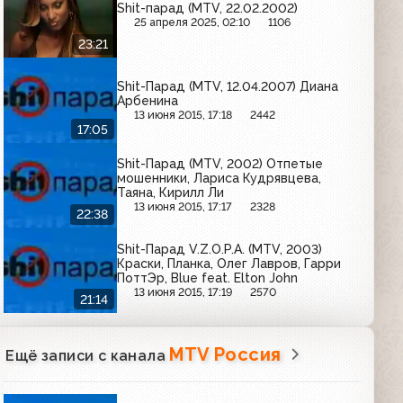
Shit-парад (MTV, 22.02.2002)
25 апреля 2025, 02:10
1106
23:21
Shit-Парад (MTV, 12.04.2007) Диана
Арбенина
13 июня 2015, 17:18
2442
17:05
Shit-Парад (MTV, 2002) Отпетые
мошенники, Лариса Кудрявцева,
Таяна, Кирилл Ли
13 июня 2015, 17:17
2328
22:38
Shit-Парад V.Z.O.P.A. (MTV, 2003)
Краски, Планка, Олег Лавров, Гарри
ПоттЭр, Blue feat. Elton John
13 июня 2015, 17:19
2570
21:14
MTV Россия
Ещё записи с канала