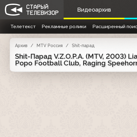
Видеоархив
Телетекст
Рекламные ролики
Расширенный поис
Архив
MTV Россия
Shit-парад
Shit-Парад V.Z.O.P.A. (MTV, 2003) Li
Popo Football Club, Raging Speehor