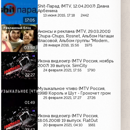
Shit-Парад (MTV, 12.04.2007) Диана
Арбенина
13 июня 2015, 17:18
2442
17:05
Рекламный блок
Анонсы и реклама (MTV, 29.03.2001)
Chupa-Chups, Rosnet, Альбом Наташи
Власовой, Альбом группы "Modern
Talking" - "America", Hip-Hop Info #8,
28 января 2016, 15:56
1975
03:59
Grinders, Персона LAB, Россия Онлайн,
Nike
Икона видеоигр (MTV Россия, ноябрь
2007) 39 выпуск. SimCity
24 февраля 2021, 17:55
1790
22:27
Музыкальное чтиво (MTV Россия,
1998) Король и Шут - Грохочет гром
25 февраля 2021, 17:27
2726
01:49
Икона видеоигр (MTV Россия,
18.05.2008) 19 выпуск. FlatOut
20 февраля 2021, 04:10
1661
23:42