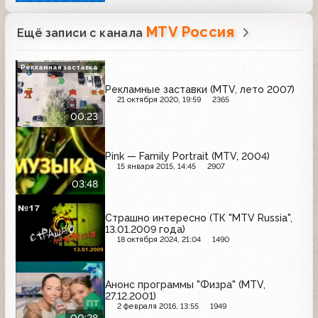
MTV Россия
Ещё записи с канала
Рекламная заставка
Рекламные заставки (MTV, лето 2007)
21 октября 2020, 19:59
2365
00:23
Pink — Family Portrait (MTV, 2004)
15 января 2015, 14:45
2907
03:48
Страшно интересно (ТК "MTV Russia",
13.01.2009 года)
18 октября 2024, 21:04
1490
Анонс программы "Физра" (MTV,
27.12.2001)
2 февраля 2016, 13:55
1949
00:28