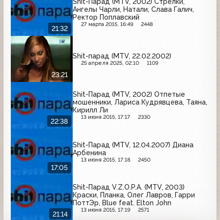
Shit-Парад (MTV, 2002) Стрелки,
Ангелы Чарли, Натали, Слава Галич,
Ректор Поплавский
27 марта 2015, 16:49
2448
21:32
Shit-парад (MTV, 22.02.2002)
25 апреля 2025, 02:10
1109
23:21
Shit-Парад (MTV, 2002) Отпетые
мошенники, Лариса Кудрявцева, Таяна,
Кирилл Ли
13 июня 2015, 17:17
2330
22:38
Shit-Парад (MTV, 12.04.2007) Диана
Арбенина
13 июня 2015, 17:18
2450
17:05
Shit-Парад V.Z.O.P.A. (MTV, 2003)
Краски, Планка, Олег Лавров, Гарри
ПоттЭр, Blue feat. Elton John
13 июня 2015, 17:19
2571
21:14