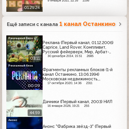
9 января 2021, 22:16
2195
01:29:24
1 канал Останкино
Ещё записи с канала
Рекламный блок
Реклама (Первый канал, 01.12.2006)
Caprice, Land Rover, Компливит,
Русский фейерверк, Мир, Арбат-
Престиж, ЭТО, М.Видео, Рамстор,
30 декабря 2014, 15:51
2685
03:11
Media Markt
Рекламный блок
Фрагменты рекламных блоков (1-й
канал Останкино, 13.06.1994)
Московская недвижимость,
Автомобильный всероссийский альянс
17 октября 2020, 14:36
2311
00:09
Дачники (Первый канал, 2003) НИЛ
16 января 2026, 19:21
255
44:59
Анонс
Анонс "Фабрика звёзд-3" (Первый