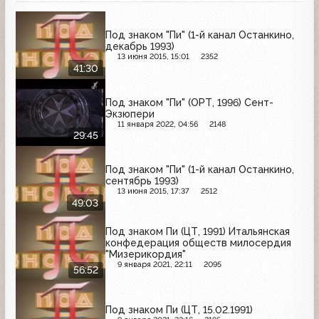
Под знаком "Пи" (1-й канал Останкино,
декабрь 1993)
13 июня 2015, 15:01
2352
41:30
Под знаком "Пи" (ОРТ, 1996) Сент-
Экзюпери
11 января 2022, 04:56
2148
29:45
Под знаком "Пи" (1-й канал Останкино,
сентябрь 1993)
13 июня 2015, 17:37
2512
49:03
Под знаком Пи (ЦТ, 1991) Итальянская
конфедерация обществ милосердия
"Мизерикордия"
9 января 2021, 22:11
2095
56:52
Под знаком Пи (ЦТ, 15.02.1991)