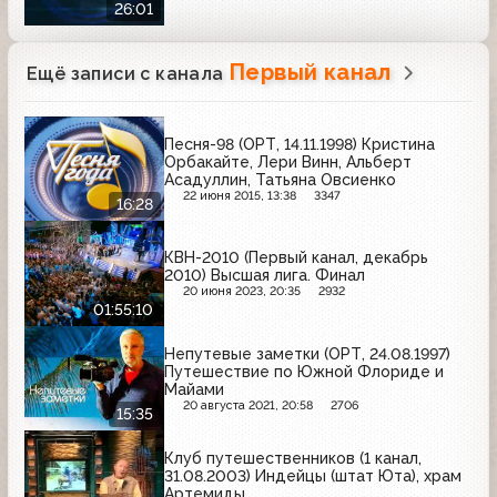
26:01
Первый канал
Ещё записи с канала
Песня-98 (ОРТ, 14.11.1998) Кристина
Орбакайте, Лери Винн, Альберт
Асадуллин, Татьяна Овсиенко
22 июня 2015, 13:38
3347
16:28
КВН-2010 (Первый канал, декабрь
2010) Высшая лига. Финал
20 июня 2023, 20:35
2932
01:55:10
Непутевые заметки (ОРТ, 24.08.1997)
Путешествие по Южной Флориде и
Майами
20 августа 2021, 20:58
2706
15:35
Клуб путешественников (1 канал,
31.08.2003) Индейцы (штат Юта), храм
Артемиды