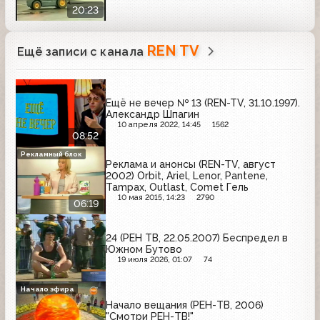
20:23
REN TV
Ещё записи с канала
Ещё не вечер № 13 (REN-TV, 31.10.1997).
Александр Шпагин
10 апреля 2022, 14:45
1562
08:52
Рекламный блок
Реклама и анонсы (REN-TV, август
2002) Orbit, Ariel, Lenor, Pantene,
Tampax, Outlast, Comet Гель
10 мая 2015, 14:23
2790
06:19
24 (РЕН ТВ, 22.05.2007) Беспредел в
Южном Бутово
19 июля 2026, 01:07
74
Начало эфира
Начало вещания (РЕН-ТВ, 2006)
"Смотри РЕН-ТВ!"