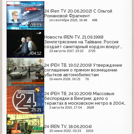
24 (Ren TV 20.06.2002) С Ольгой
Романовой Фрагмент
14 сентября 2025, 16:48
498
03:53
Новости (REN-TV, 21.09.1999)
Землетрясение на Тайване, Россия
создаёт санитарный кордон вокруг
Чечни
23 августа 2017, 23:22
2725
04:12
24 (РЕН ТВ, 19.02.2009) Утверждение
соглашения о прямом возмещении
убытков автомобилистам
19 июля 2026, 00:21
76
24 (РЕН ТВ, 24.10.2006) Массовые
беспорядки в Венгрии; дело о
терактах в московском метро в 2004
году; спасение моряков с теплохода
2 августа 2015, 17:04
2628
25:21
"Синегорье"
24 (REN TV, 18.06.2004)
20 июня 2022, 03:23
2203