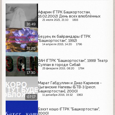
Афарин (ГТРК Башкортостан,
16.02.2002) День всех влюблённых
21 июля 2021, 21:10
1816
35:49
Беҙҙең яҡ байрамдары (ГТРК
"Башкортостан", 1992)
14 апреля 2015, 14:20
1796
31:20
ЗАН (ГТРК "Башкортостан", 1999) Театр
Сулпан в городе Сибай
25 февраля 2015, 08:20
1784
17:30
Марат Габдуллин и Диаз Каримов -
Цыганские Напевы (БТВ-3 [респ.
Башкортостан], 2000)
11 декабря 2016, 19:32
1963
07:17
Бэхэт кошо (ГТРК "Башкортостан",
2000)