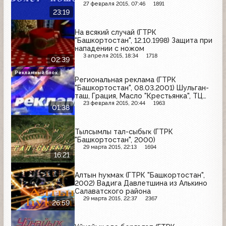
27 февраля 2015, 07:46
1891
23:19
На всякий случай (ГТРК
"Башкортостан", 12.10.1998) Защита при
нападении с ножом
3 апреля 2015, 18:34
1718
02:39
Рекламный блок
Региональная реклама (ГТРК
"Башкортостан", 08.03.2001) Шульган-
таш, Грация, Масло "Крестьянка", ТЦ
"Башкирия"
23 февраля 2015, 20:44
1963
01:38
Тылсымлы тал-сыбыҡ (ГТРК
"Башкортостан", 2000)
29 марта 2015, 22:13
1694
16:21
Алтын һуҡмаҡ (ГТРК "Башкортостан",
2002) Вадига Давлетшина из Алькино
Салаватского района
29 марта 2015, 22:37
2367
26:59