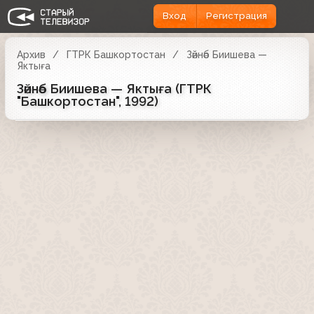
Вход
Регистрация
Архив
ГТРК Башкортостан
Зәйнәб Биишева —
Яктыға
Зәйнәб Биишева — Яктыға (ГТРК
"Башкортостан", 1992)