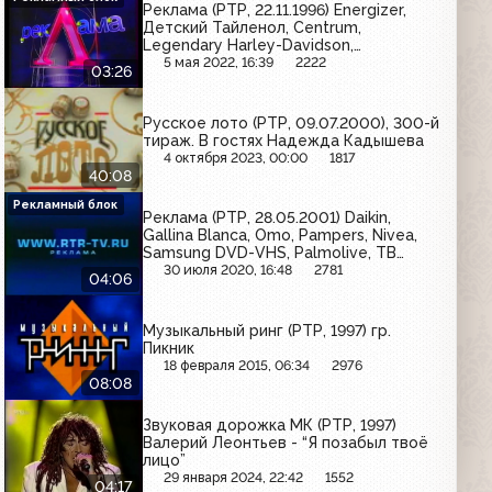
Реклама (РТР, 22.11.1996) Energizer,
Детский Тайленол, Centrum,
Legendary Harley-Davidson,
Видеосервис, Tom & Jerry, Ламизил,
5 мая 2022, 16:39
2222
03:26
Tic Tac, Levante
Русское лото (РТР, 09.07.2000), 300-й
тираж. В гостях Надежда Кадышева
4 октября 2023, 00:00
1817
40:08
Рекламный блок
Реклама (РТР, 28.05.2001) Daikin,
Gallina Blanca, Omo, Pampers, Nivea,
Samsung DVD-VHS, Palmolive, ТВ
Бинго Шоу, Hugo, O.b., Rama
30 июля 2020, 16:48
2781
04:06
Музыкальный ринг (РТР, 1997) гр.
Пикник
18 февраля 2015, 06:34
2976
08:08
Звуковая дорожка МК (РТР, 1997)
Валерий Леонтьев - “Я позабыл твоё
лицо”
29 января 2024, 22:42
1552
04:17