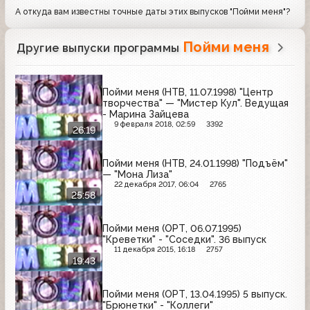
А откуда вам известны точные даты этих выпусков "Пойми меня"?
Пойми меня
Другие выпуски программы
Пойми меня (НТВ, 11.07.1998) "Центр
творчества" — "Мистер Кул". Ведущая
- Марина Зайцева
9 февраля 2018, 02:59
3392
26:19
Пойми меня (НТВ, 24.01.1998) "Подъём"
— "Мона Лиза"
22 декабря 2017, 06:04
2765
25:58
Пойми меня (ОРТ, 06.07.1995)
"Креветки" - "Соседки". 36 выпуск
11 декабря 2015, 16:18
2757
19:43
Пойми меня (ОРТ, 13.04.1995) 5 выпуск.
"Брюнетки" - "Коллеги"