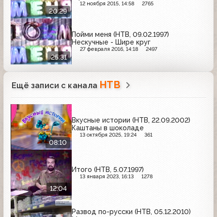
12 ноября 2015, 14:58
2765
20:29
Пойми меня (НТВ, 09.02.1997)
Нескучные - Шире круг
27 февраля 2016, 14:18
2497
25:31
НТВ
Ещё записи с канала
Вкусные истории (НТВ, 22.09.2002)
Каштаны в шоколаде
13 октября 2025, 19:24
361
08:10
Итого (НТВ, 5.07.1997)
13 января 2023, 16:13
1278
12:04
Развод по-русски (НТВ, 05.12.2010)