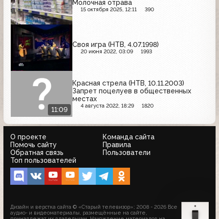
Молочная отрава
15 октября 2025, 12:11
390
Своя игра (НТВ, 4.07.1998)
20 июня 2022, 03:09
1993
Красная стрела (НТВ, 10.11.2003)
Запрет поцелуев в общественных
местах
4 августа 2022, 18:29
1820
11:09
О проекте
Команда сайта
Помочь сайту
Правила
Обратная связь
Пользователи
Топ пользователей
Дизайн и верстка сайта © «Старый телевизор»; 2008 - 2026 Все
аудио- и видеоматериалы, размещённые на сайте,
принадлежат их владельцам. Нахождение материалов на