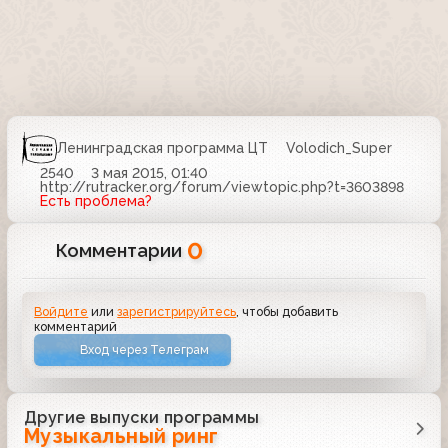
Ленинградская программа ЦТ
Volodich_Super
2540
3 мая 2015, 01:40
http://rutracker.org/forum/viewtopic.php?t=3603898
Есть проблема?
0
Комментарии
Войдите
или
зарегистрируйтесь
, чтобы добавить
комментарий
Вход через Телеграм
Другие выпуски программы
Музыкальный ринг