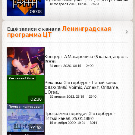
18 февраля 2015, 06:34
2979
08:08
Ленинградская
Ещё записи с канала
программа ЦТ
Концерт А.Макаревича (5 канал, апрель
2006)
31 июля 2020, 09:15
2409
Рекламный блок
Реклама (Петербург - Пятый канал,
08.02.1995) Voimix, Аспект, Oriflame,
L'Oreal
26 января 2022, 23:35
2540
02:38
Программа передач
Программа передач (Петербург -
Пятый канал, 25.01.1997)
15 октября 2020, 19:21
3014
01:53