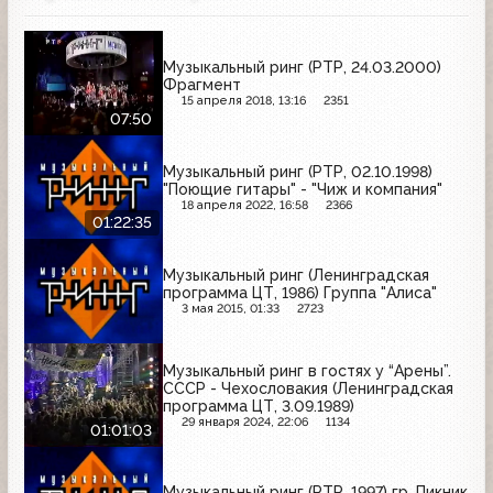
Музыкальный ринг (РТР, 24.03.2000)
Фрагмент
15 апреля 2018, 13:16
2351
07:50
Музыкальный ринг (РТР, 02.10.1998)
"Поющие гитары" - "Чиж и компания"
18 апреля 2022, 16:58
2366
01:22:35
Музыкальный ринг (Ленинградская
программа ЦТ, 1986) Группа "Алиса"
3 мая 2015, 01:33
2723
Музыкальный ринг в гостях у “Арены”.
СССР - Чехословакия (Ленинградская
программа ЦТ, 3.09.1989)
29 января 2024, 22:06
1134
01:01:03
Музыкальный ринг (РТР, 1997) гр. Пикник