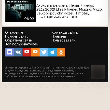
Рекламный блок
Анонсы и реклама (Первый канал,
28.12.2002) Efes Pilsener, Milagro, Чудо,
Velkopopovicky Kozel, Timotei,
McDonald's, Colgate, Fa, Рондо, Nivea,
19 января 2024, 16:42
1545
06:02
Fanta
О проекте
Команда сайта
Помочь сайту
Правила
Обратная связь
Пользователи
Топ пользователей
Дизайн и верстка сайта © «Старый телевизор»; 2008 - 2026 Все
аудио- и видеоматериалы, размещённые на сайте,
принадлежат их владельцам. Нахождение материалов на
сайте не оспаривает авторские права их создателей.