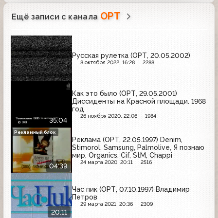
ОРТ
Ещё записи с канала
Русская рулетка (ОРТ, 20.05.2002)
8 октября 2022, 16:28
2288
Как это было (ОРТ, 29.05.2001)
Диссиденты на Красной площади. 1968
год
26 ноября 2020, 22:06
1984
35:04
Рекламный блок
Реклама (ОРТ, 22.05.1997) Denim,
Stimorol, Samsung, Palmolive, Я познаю
мир, Organics, Cif, StM, Chappi
24 марта 2020, 20:11
2516
04:39
Час пик (ОРТ, 07.10.1997) Владимир
Петров
29 марта 2021, 20:36
2309
20:11