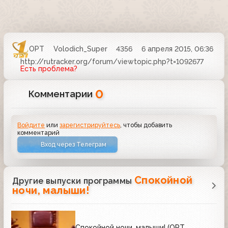
ОРТ
Volodich_Super
4356
6 апреля 2015, 06:36
http://rutracker.org/forum/viewtopic.php?t=1092677
Есть проблема?
0
Комментарии
Войдите
или
зарегистрируйтесь
, чтобы добавить
комментарий
Вход через Телеграм
Спокойной
Другие выпуски программы
ночи, малыши!
Спокойной ночи, малыши! (ОРТ,