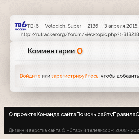
ТВ-6
Volodich_Super
2136
3 апреля 2015,
http://rutracker.org/forum/viewtopic.php?t=313218
0
Комментарии
Войдите
или
зарегистрируйтесь
, чтобы добавит
О проекте
Команда сайта
Помочь сайту
Правила
О
Дизайн и верстка сайта © «Старый телевизор»; 2008 - 2
на сайте не оспаривает авторские права их создателей.