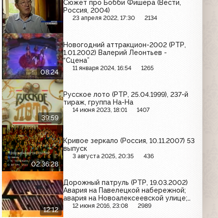
Сюжет про Бобби Фишера (Вести,
Россия, 2004)
23 апреля 2022, 17:30
2134
Новогодний аттракцион-2002 (РТР,
1.01.2002) Валерий Леонтьев -
“Сцена”
11 января 2024, 16:54
1265
08:24
Русское лото (РТР, 25.04.1999), 237-й
тираж, группа На-На
14 июня 2023, 18:01
1407
39:59
Кривое зеркало (Россия, 10.11.2007) 53
выпуск
3 августа 2025, 20:35
436
02:36:28
Дорожный патруль (РТР, 19.03.2002)
Авария на Павелецкой набережной;
авария на Новоалексеевской улице;
ДТП на Пятницком шоссе
12 июня 2016, 23:08
2989
12:12