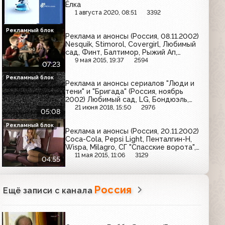
Ёлка
1 августа 2020, 08:51
3392
Рекламный блок
Реклама и анонсы (Россия, 08.11.2002)
Nesquik, Stimorol, Covergirl, Любимый
сад, Финт, Балтимор, Рыжий Ап,
Zanussi, Nescafe
9 мая 2015, 19:37
2594
07:23
Рекламный блок
Реклама и анонсы сериалов "Люди и
тени" и "Бригада" (Россия, ноябрь
2002) Любимый сад, LG, Бондюэль,
Билайн GSM, Я, J7, Garnier
21 июня 2018, 15:50
2976
05:08
Рекламный блок
Реклама и анонсы (Россия, 20.11.2002)
Coca-Cola, Pepsi Light, Пенталгин-Н,
Wispa, Milagro, СГ "Спасские ворота",
Fairy, Бочкарёв, Инолтра, Nescafe,
11 мая 2015, 11:06
3129
04:55
Snickers
Россия
Ещё записи с канала