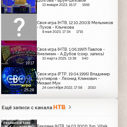
Долгова - Брун-Цеховой
13 января 2023, 16:17
1566
Своя игра (НТВ, 12.10.2003) Мельников
- Пухов - Клычкова
8 мая 2023, 17:34
1715
Своя игра (НТВ, 1.06.1997) Павлов -
Хмелинин - А.Дубов (сокр. запись)
10 марта 2025, 13:38
540
19:17
Своя игра (РТР, 19.04.1995) Владимир
Бухтияров - Леонид Климович -
Михаил Мун
24 сентября 2022, 17:58
2010
25:28
НТВ
Ещё записи с канала
Рекламный блок
Реклама (НТВ, 14.03.2001) 7up, Vitek,