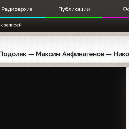
Радиоархив
Публикации
Ф
к записей
а Подоляк — Максим Анфинагенов — Ник