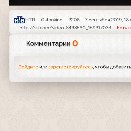
НТВ
Ostankino
2208
7 сентября 2019, 18:
http://vk.com/video-3463560_159317033
Есть 
0
Комментарии
Войдите
или
зарегистрируйтесь
, чтобы добавит