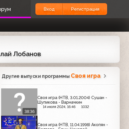
орум
Вход
Регистрация
олай Лобанов
Своя игра
Другие выпуски программы
Своя игра (НТВ, 3.01.2004) Сушан -
Шупикова - Варначкин
14 июля 2024, 16:46
1032
38:36
Своя игра (НТВ, 11.04.1998) Акопян -