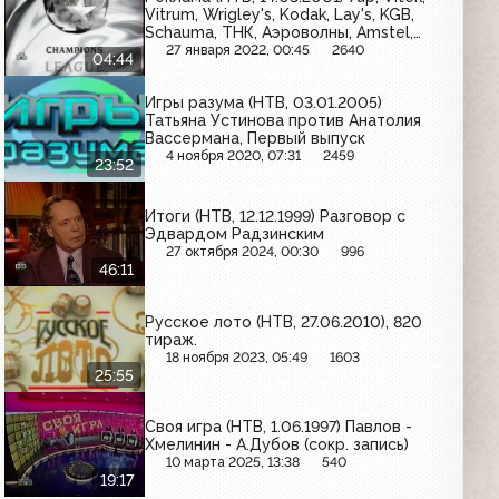
Vitrum, Wrigley's, Kodak, Lay's, KGB,
Schauma, ТНК, Аэроволны, Amstel,
MasterCard
27 января 2022, 00:45
2640
04:44
Игры разума (НТВ, 03.01.2005)
Татьяна Устинова против Анатолия
Вассермана, Первый выпуск
4 ноября 2020, 07:31
2459
23:52
Итоги (НТВ, 12.12.1999) Разговор с
Эдвардом Радзинским
27 октября 2024, 00:30
996
46:11
Русское лото (НТВ, 27.06.2010), 820
тираж.
18 ноября 2023, 05:49
1603
25:55
Своя игра (НТВ, 1.06.1997) Павлов -
Хмелинин - А.Дубов (сокр. запись)
10 марта 2025, 13:38
540
19:17