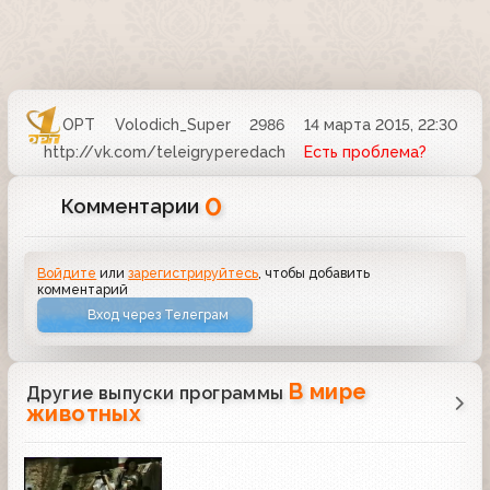
ОРТ
Volodich_Super
2986
14 марта 2015, 22:30
http://vk.com/teleigryperedach
Есть проблема?
0
Комментарии
Войдите
или
зарегистрируйтесь
, чтобы добавить
комментарий
Вход через Телеграм
В мире
Другие выпуски программы
животных