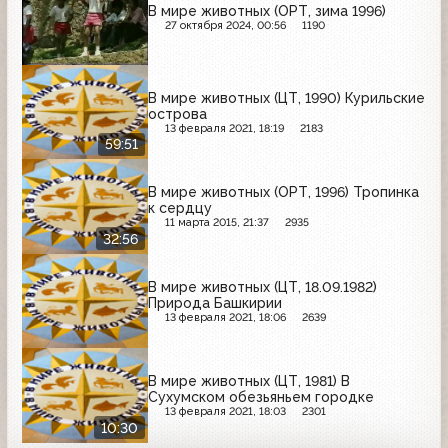
В мире животных (ОРТ, зима 1996)
27 октября 2024, 00:56
1190
В мире животных (ЦТ, 1990) Курильские
острова
13 февраля 2021, 18:19
2183
59:51
В мире животных (ОРТ, 1996) Тропинка
к сердцу
11 марта 2015, 21:37
2935
32:56
В мире животных (ЦТ, 18.09.1982)
Природа Башкирии
13 февраля 2021, 18:06
2639
В мире животных (ЦТ, 1981) В
Сухумском обезьяньем городке
13 февраля 2021, 18:03
2301
10:30