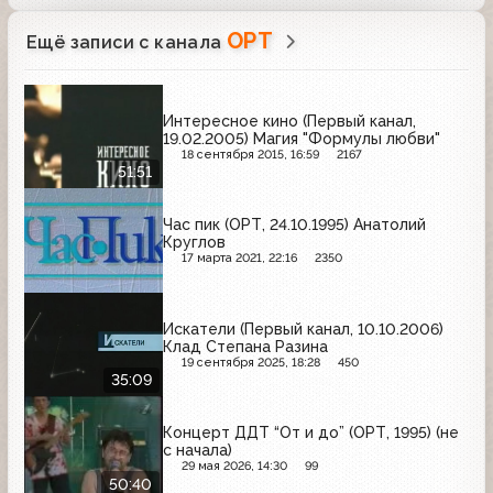
ОРТ
Ещё записи с канала
Интересное кино (Первый канал,
19.02.2005) Магия "Формулы любви"
18 сентября 2015, 16:59
2167
51:51
Час пик (ОРТ, 24.10.1995) Анатолий
Круглов
17 марта 2021, 22:16
2350
Искатели (Первый канал, 10.10.2006)
Клад Степана Разина
19 сентября 2025, 18:28
450
35:09
Концерт ДДТ “От и до” (ОРТ, 1995) (не
с начала)
29 мая 2026, 14:30
99
50:40