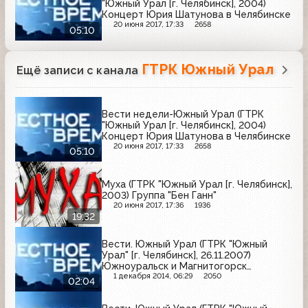
"Южный Урал [г. Челябинск], 2004)
Концерт Юрия Шатунова в Челябинске
20 июня 2017, 17:33
2658
05:10
ГТРК Южный Урал
Ещё записи с канала
Вести недели-Южный Урал (ГТРК
"Южный Урал [г. Челябинск], 2004)
Концерт Юрия Шатунова в Челябинске
20 июня 2017, 17:33
2658
05:10
Муха (ГТРК "Южный Урал [г. Челябинск],
2003) Группа "Бен Ганн"
20 июня 2017, 17:36
1936
19:32
Вести. Южный Урал (ГТРК "Южный
Урал" [г. Челябинск], 26.11.2007)
Южноуральск и Магнитогорск
соединила новая дорога
1 декабря 2014, 06:29
2050
02:04