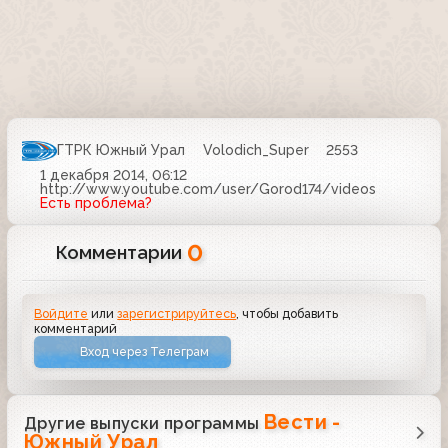
ГТРК Южный Урал
Volodich_Super
2553
1 декабря 2014, 06:12
http://www.youtube.com/user/Gorod174/videos
Есть проблема?
0
Комментарии
Войдите
или
зарегистрируйтесь
, чтобы добавить
комментарий
Вход через Телеграм
Вести -
Другие выпуски программы
Южный Урал