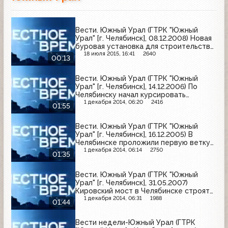
Вести. Южный Урал (ГТРК "Южный
Урал" [г. Челябинск], 08.12.2008) Новая
буровая установка для строительства
метро
18 июля 2015, 16:41
2640
00:13
Вести. Южный Урал (ГТРК "Южный
Урал" [г. Челябинск], 14.12.2006) По
Челябинску начал курсировать
рельсовый автобус
1 декабря 2014, 06:20
2416
01:55
Вести. Южный Урал (ГТРК "Южный
Урал" [г. Челябинск], 16.12.2005) В
Челябинске проложили первую ветку
метро
1 декабря 2014, 06:14
2750
01:35
Вести. Южный Урал (ГТРК "Южный
Урал" [г. Челябинск], 31.05.2007)
Кировский мост в Челябинске строят
круглосуточно
1 декабря 2014, 06:31
1988
01:44
Вести недели-Южный Урал (ГТРК