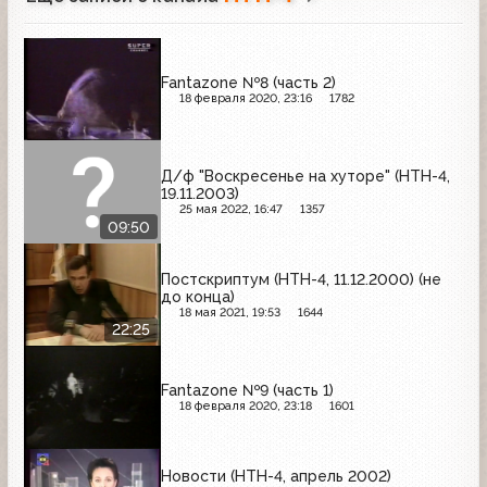
Fantazone №8 (часть 2)
18 февраля 2020, 23:16
1782
Д/ф "Воскресенье на хуторе" (НТН-4,
19.11.2003)
25 мая 2022, 16:47
1357
09:50
Постскриптум (НТН-4, 11.12.2000) (не
до конца)
18 мая 2021, 19:53
1644
22:25
Fantazone №9 (часть 1)
18 февраля 2020, 23:18
1601
Новости (НТН-4, апрель 2002)